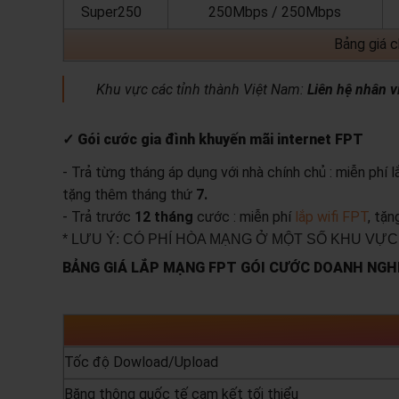
Super250
250Mbps / 250Mbps
Bảng giá 
Khu vực các tỉnh thành Việt Nam:
Liên hệ nhân v
✓ Gói cước gia đình khuyến mãi internet FPT
- Trả từng tháng áp dụng với nhà chính chủ : miễn phí 
tặng thêm tháng thứ
7.
- Trả trước
12 tháng
cước : miễn phí
lắp wifi FPT
, tặ
* LƯU Ý: CÓ PHÍ HÒA MẠNG Ở MỘT SỐ KHU VỰC
BẢNG GIÁ LẮP MẠNG FPT GÓI CƯỚC DOANH NGHI
Tốc độ Dowload/Upload
Băng thông quốc tế cam kết tối thiểu