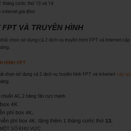
2 tháng cước thứ 13 và 14.
internet gia đình
 FPT VÀ TRUYỀN HÌNH
hải chọn sử dụng cả 2 dịch vụ truyền hình FPT và Internet cá
háng.
N HÌNH FPT
ải chọn sử dụng cả 2 dịch vụ truyền hình FPT và Internet
cáp qu
háng .
chuẩn AC, 2 băng tần cực mạnh.
 box 4K
ễn phí box 4K
.
miễn phí box 4K, tặng thêm 1 tháng cước thứ
13.
I MỘT SỐ KHU VỰC