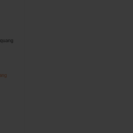
p quang
ang