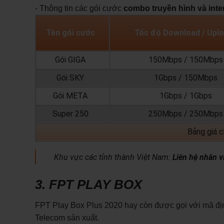
- Thông tin các gói cước
combo truyền hình và inte
Tên gói cước
Tốc độ Download / Up
Gói GIGA
150Mbps / 150Mbps
Gói SKY
1Gbps / 150Mbps
Gói META
1Gbps / 1Gbps
Super 250
250Mbps / 250Mbps
Bảng giá 
Khu vực các tỉnh thành Việt Nam:
Liên hệ nhân v
3. FPT PLAY BOX
FPT Play Box Plus 2020 hay còn được gọi với mã đ
Telecom sản xuất.