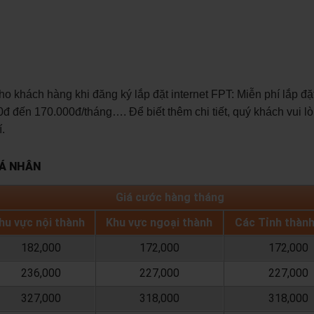
khách hàng khi đăng ký lắp đặt internet FPT: Miễn phí lắp đặ
đ đến 170.000đ/tháng…. Để biết thêm chi tiết, quý khách vui lò
.
CÁ NHÂN
Giá cước hàng tháng
hu vực nội thành
Khu vực ngoại thành
Các Tỉnh thàn
182,000
172,000
172,000
236,000
227,000
227,000
327,000
318,000
318,000