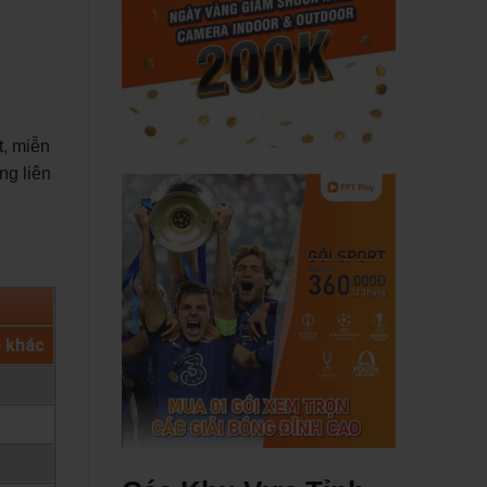
t, miễn
ng liên
h khác