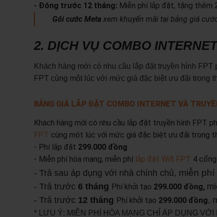
- Đóng trước 12 tháng:
Miễn phí lắp đặt, tặng thêm 
Gói cước Meta
xem khuyến mãi tại bảng giá cước 
2. DỊCH VỤ COMBO INTERNET
Khách hàng mới có nhu cầu lắp đặt truyền hình FPT p
FPT cùng một lúc với mức giá đặc biệt ưu đãi trong t
BẢNG GIÁ LẮP ĐẶT COMBO INTERNET VÀ TRUYỀ
Khách hàng mới có nhu cầu lắp đặt truyền hình FPT ph
FPT
cùng một lúc với mức giá đặc biệt ưu đãi trong t
- Phí lắp đặt
299.000 đồng
.
- Miễn phí hòa mạng, miễn phí
lắp đặt Wifi FPT
4 cổng 
miễn phí
- Trả sau áp dụng với nhà chính chủ,
- Trả trước
6 tháng
mi
Phí khởi tạo
299.000 đồng,
- Trả trước
12 tháng
, 
Phí khởi tạo
299.000 đồng
* LƯU Ý: MIỄN PHÍ HÒA MẠNG CHỈ ÁP DỤNG VỚ