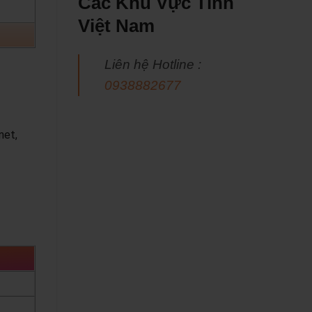
Các Khu Vực Tỉnh
Việt Nam
Liên hệ Hotline :
0938882677
net,