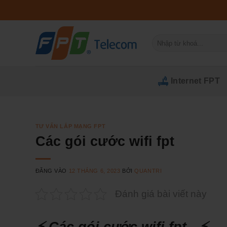
Bỏ
qua
nội
Tìm
dung
kiếm:
Internet FPT
TƯ VẤN LẮP MẠNG FPT
Các gói cước wifi fpt
ĐĂNG VÀO
12 THÁNG 6, 2023
BỞI
QUANTRI
Đánh giá bài viết này
⚡ Các gói cước wifi fpt ⚡