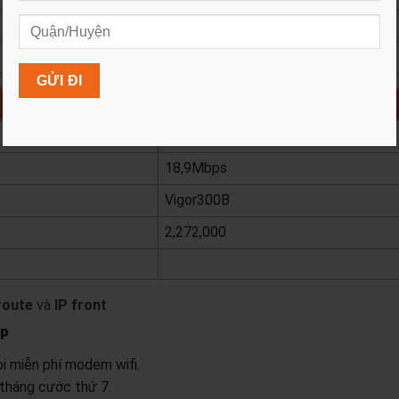
1,272,000
xem chi tiết
Super 500
500 Mbps
18,9Mbps
Vigor300B
2,272,000
xem chi tiết
route
và
IP front
ệp
ị miễn phí modem wifi.
 tháng cước thứ 7.