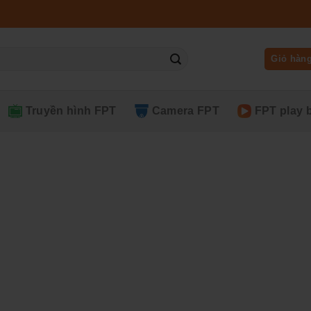
Giỏ hàn
Truyền hình FPT
Camera FPT
FPT play 