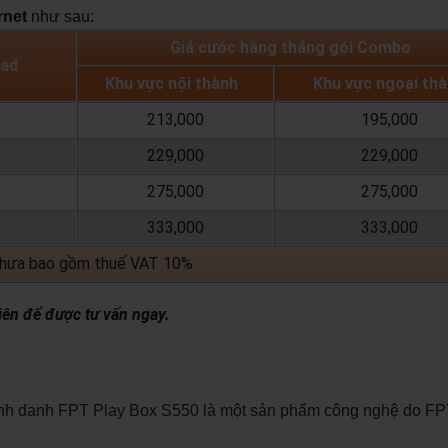
rnet
như sau:
Giá cước hàng tháng gói Combo
load
Khu vực nội thành
Khu vực ngoại th
213,000
195,000
229,000
229,000
275,000
275,000
333,000
333,000
chưa bao gồm thuế VAT 10%
iên để được tư vấn ngay.
ịnh danh FPT Play Box S550 là một sản phẩm công nghệ do FP