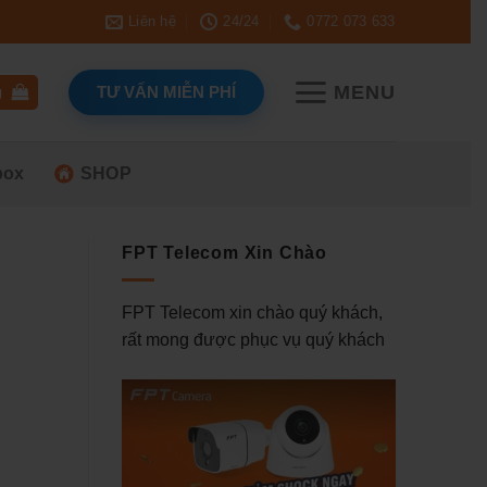
Liên hệ
24/24
0772 073 633
MENU
TƯ VẤN MIỄN PHÍ
g
box
SHOP
FPT Telecom Xin Chào
FPT Telecom xin chào quý khách,
rất mong được phục vụ quý khách