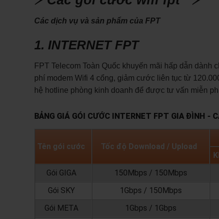
Các dịch vụ và sản phẩm của FPT
1. INTERNET FPT
FPT Telecom Toàn Quốc khuyến mãi hấp dẫn dành cho 
phí modem Wifi 4 cổng, giảm cước liên tục từ 120.000
hệ hotline phòng kinh doanh để được tư vấn miễn phí
BẢNG GIÁ GÓI CƯỚC INTERNET FPT GIA ĐÌNH - 
Tên gói cước
Tốc độ Download / Upload
K
Gói GIGA
150Mbps / 150Mbps
Gói SKY
1Gbps / 150Mbps
Gói META
1Gbps / 1Gbps