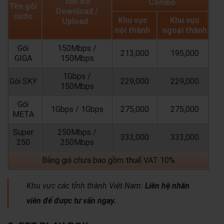
Tốc độ
Combo
Tên gói
Download /
cước
Khu vực
Khu vực
Upload
nội thành
ngoại thành
Gói
150Mbps /
213,000
195,000
GIGA
150Mbps
1Gbps /
Gói SKY
229,000
229,000
150Mbps
Gói
1Gbps / 1Gbps
275,000
275,000
META
Super
250Mbps /
333,000
333,000
250
250Mbps
Bảng giá chưa bao gồm thuế VAT 10%
Khu vực các tỉnh thành Việt Nam:
Liên hệ nhân
viên để được tư vấn ngay.