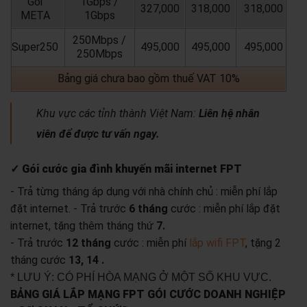
Gói
1Gbps /
327,000
318,000
318,000
META
1Gbps
250Mbps /
Super250
495,000
495,000
495,000
250Mbps
Bảng giá chưa bao gồm thuế VAT 10%
Khu vực các tỉnh thành Việt Nam:
Liên hệ nhân
viên để được tư vấn ngay.
✓ Gói cước gia đình khuyến mãi internet FPT
- Trả từng tháng áp dụng với nhà chính chủ : miễn phí lắp
đặt internet.
- Trả trước
6 tháng
cước : miễn phí lắp đặt
internet, tặng thêm tháng thứ
7.
- Trả trước
12 tháng
cước : miễn phí
lắp wifi FPT
, tặng 2
tháng cước
13, 14 .
* LƯU Ý: CÓ PHÍ HÒA MẠNG Ở MỘT SỐ KHU VỰC.
BẢNG GIÁ LẮP MẠNG FPT GÓI CƯỚC DOANH NGHIỆP