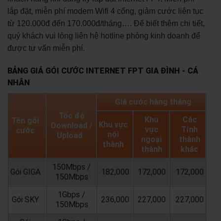
lắp đặt, miễn phí modem Wifi 4 cổng, giảm cước liên tục
từ 120.000đ đến 170.000đ/tháng…. Để biết thêm chi tiết,
quý khách vui lòng liên hệ hotline phòng kinh doanh để
được tư vấn miễn phí.
BẢNG GIÁ GÓI CƯỚC INTERNET FPT GIA ĐÌNH - CÁ
NHÂN
Giá cước hàng tháng
Tốc độ
Khu
Các
Tên gói
Khu vực
Download /
vực
Tỉnh
cước
nội
Upload
ngoại
thành
thành
thành
khác
150Mbps /
Gói GIGA
182,000
172,000
172,000
150Mbps
1Gbps /
Gói SKY
236,000
227,000
227,000
150Mbps