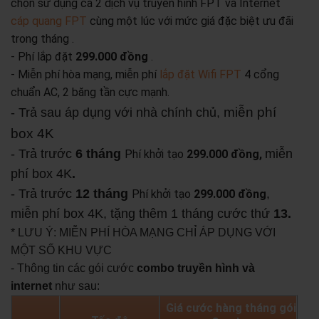
chọn sử dụng cả 2 dịch vụ truyền hình FPT và Internet
cáp quang FPT
cùng một lúc với mức giá đặc biệt ưu đãi
trong tháng .
- Phí lắp đặt
299.000 đồng
.
- Miễn phí hòa mạng, miễn phí
lắp đặt Wifi FPT
4 cổng
chuẩn AC, 2 băng tần cực mạnh.
miễn phí
- Trả sau áp dụng với nhà chính chủ,
box 4K
- Trả trước
6 tháng
miễn
Phí khởi tạo
299.000 đồng,
phí box 4K
.
- Trả trước
12 tháng
,
Phí khởi tạo
299.000 đồng
miễn phí box 4K, tặng thêm 1 tháng cước thứ
13.
* LƯU Ý: MIỄN PHÍ HÒA MẠNG CHỈ ÁP DỤNG VỚI
MỘT SỐ KHU VỰC
- Thông tin các gói cước
combo truyền hình và
internet
như sau:
Giá cước hàng tháng gói