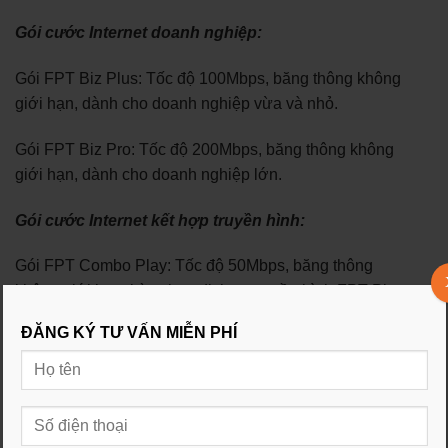
Gói cước Internet doanh nghiệp:
Gói FPT Biz Plus: Tốc độ 100Mbps, băng thông không
giới hạn, dành cho doanh nghiệp vừa và nhỏ.
Gói FPT Biz Pro: Tốc độ 200Mbps, băng thông không
giới hạn, dành cho doanh nghiệp lớn.
Gói cước Internet kết hợp truyền hình:
Gói FPT Combo Play: Tốc độ 50Mbps, băng thông
không giới hạn, kèm theo dịch vụ truyền hình FPT Play
Box.
ĐĂNG KÝ TƯ VẤN MIỄN PHÍ
Gói FPT Combo Home: Tốc độ 50Mbps, băng thông
không giới hạn, kèm theo dịch vụ truyền hình FPT Play
Box và FPT Play Box Plus.