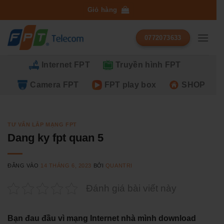
Bỏ
Giỏ hàng
qua
nội
0772073633
dung
Internet FPT
Truyền hình FPT
Camera FPT
FPT play box
SHOP
TƯ VẤN LẮP MẠNG FPT
Dang ky fpt quan 5
ĐĂNG VÀO
14 THÁNG 6, 2023
BỞI
QUANTRI
Đánh giá bài viết này
Bạn đau đầu vì mạng Internet nhà mình download