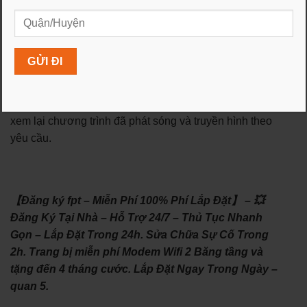
Gói cước Truyền hình FPT:
Gói FPT Play Box: Dịch vụ truyền hình số với nhiều
kênh truyền hình đa dạng, chất lượng hình ảnh cao.
Gói FPT Play Box Plus: Gói cước truyền hình FPT kèm
theo các tính năng bổ sung như ghi lại chương trình,
xem lại chương trình đã phát sóng và truyền hình theo
yêu cầu.
【Đăng ký fpt – Miễn Phí 100% Phí Lắp Đặt】 – 💥
Đăng Ký Tại Nhà – Hỗ Trợ 24/7 – Thủ Tục Nhanh
Gọn – Lắp Đặt Trong 24h. Sửa Chữa Sự Cố Trong
2h. Trang bị miễn phí Modem Wifi 2 Băng tầng và
tặng đến 4 tháng cước. Lắp Đặt Ngay Trong Ngày –
quan 5.