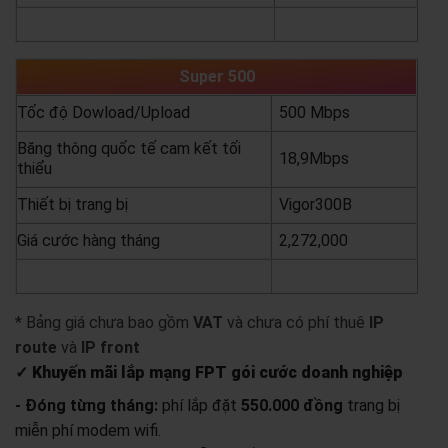
yêu cầu báo giá
xem chi tiết
Super 500
Tốc độ Dowload/Upload
500 Mbps
Băng thông quốc tế cam kết tối
18,9Mbps
thiểu
Thiết bị trang bị
Vigor300B
Giá cước hàng tháng
2,272,000
yêu cầu báo giá
xem chi tiết
* Bảng giá chưa bao gồm
VAT
và chưa có phí thuê
IP
route
và
IP front
✓ Khuyến mãi lắp mạng FPT gói cước doanh nghiệp
- Đóng từng tháng:
phí lắp đặt
550.000 đồng
trang bị
miễn phí modem wifi.