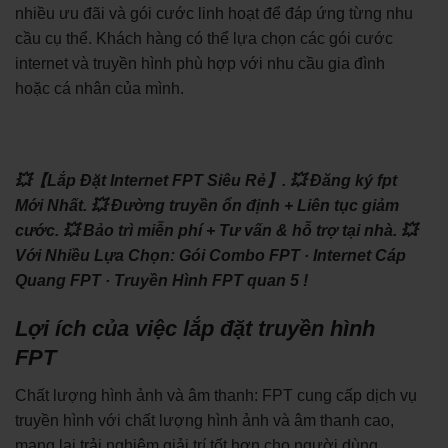
nhiều ưu đãi và gói cước linh hoạt để đáp ứng từng nhu
cầu cụ thể. Khách hàng có thể lựa chọn các gói cước
internet và truyền hình phù hợp với nhu cầu gia đình
hoặc cá nhân của mình.
💥【Lắp Đặt Internet FPT Siêu Rẻ】.
💥 Đăng ký fpt
Mới Nhất.
💥 Đường truyền ổn định + Liên tục giảm
cước.
💥 Bảo trì miễn phí + Tư vấn & hỗ trợ tại nhà.
💥
Với Nhiều Lựa Chọn: ‎Gói Combo FPT · ‎Internet Cáp
Quang FPT · ‎Truyền Hình FPT quan 5 !
Lợi ích của việc lắp đặt truyền hình
FPT
Chất lượng hình ảnh và âm thanh: FPT cung cấp dịch vụ
truyền hình với chất lượng hình ảnh và âm thanh cao,
mang lại trải nghiệm giải trí tốt hơn cho người dùng.