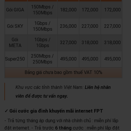
150Mbps /
Gói GIGA
182,000
172,000
172,000
150Mbps
1Gbps /
Gói SKY
236,000
227,000
227,000
150Mbps
Gói
1Gbps /
327,000
318,000
318,000
META
1Gbps
250Mbps /
Super250
495,000
495,000
495,000
250Mbps
Bảng giá chưa bao gồm thuế VAT 10%
Khu vực các tỉnh thành Việt Nam:
Liên hệ nhân
viên để được tư vấn ngay.
✓ Gói cước gia đình khuyến mãi internet FPT
- Trả từng tháng áp dụng với nhà chính chủ : miễn phí lắp
đặt internet.
- Trả trước
6 tháng
cước : miễn phí lắp đặt