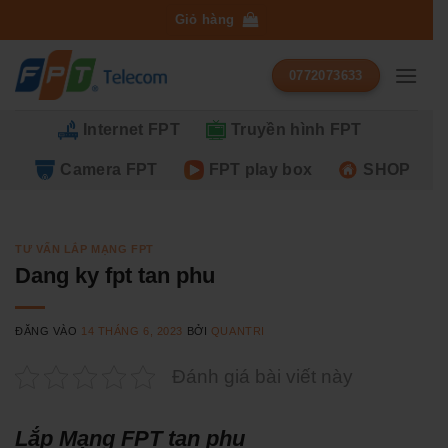
Bỏ
Giỏ hàng
qua
nội
0772073633
dung
Internet FPT
Truyền hình FPT
Camera FPT
FPT play box
SHOP
TƯ VẤN LẮP MẠNG FPT
Dang ky fpt tan phu
ĐĂNG VÀO
14 THÁNG 6, 2023
BỞI
QUANTRI
Đánh giá bài viết này
Lắp Mạng FPT tan phu