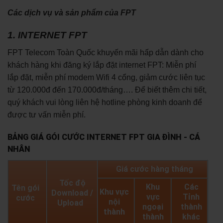
Các dịch vụ và sản phẩm của FPT
1. INTERNET FPT
FPT Telecom Toàn Quốc khuyến mãi hấp dẫn dành cho
khách hàng khi đăng ký lắp đặt internet FPT: Miễn phí
lắp đặt, miễn phí modem Wifi 4 cổng, giảm cước liên tục
từ 120.000đ đến 170.000đ/tháng…. Để biết thêm chi tiết,
quý khách vui lòng liên hệ hotline phòng kinh doanh để
được tư vấn miễn phí.
BẢNG GIÁ GÓI CƯỚC INTERNET FPT GIA ĐÌNH - CÁ
NHÂN
Giá cước hàng tháng
Tốc độ
Khu
Các
Tên gói
Khu vực
Download /
vực
Tỉnh
cước
nội
Upload
ngoại
thành
thành
thành
khác