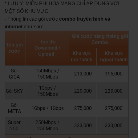
* LƯU Ý: MIỄN PHÍ HÒA MẠNG CHỈ ÁP DỤNG VỚI
MỘT SỐ KHU VỰC
- Thông tin các gói cước
combo truyền hình và
internet
như sau:
Giá cước hàng tháng gói
Tốc độ
Combo
Tên gói
Download /
cước
Khu vực
Khu vực
Upload
nội thành
ngoại thành
Gói
150Mbps /
213,000
195,000
GIGA
150Mbps
1Gbps /
Gói SKY
229,000
229,000
150Mbps
Gói
1Gbps / 1Gbps
275,000
275,000
META
Super
250Mbps /
333,000
333,000
250
250Mbps