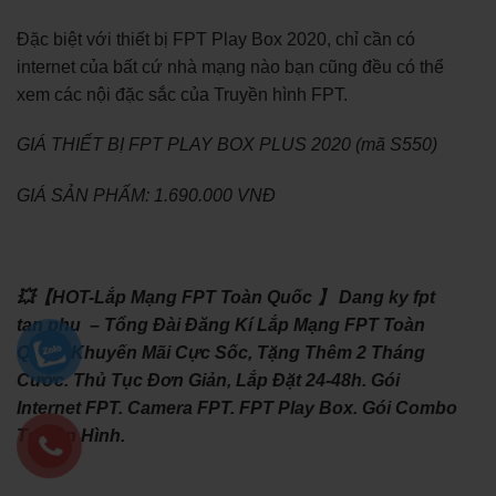
Đặc biệt với thiết bị FPT Play Box 2020, chỉ cần có
internet của bất cứ nhà mạng nào bạn cũng đều có thể
xem các nội đặc sắc của Truyền hình FPT.
GIÁ THIẾT BỊ FPT PLAY BOX PLUS 2020 (mã S550)
GIÁ SẢN PHẨM: 1.690.000 VNĐ
💥【HOT-Lắp Mạng FPT Toàn Quốc 】 Dang ky fpt
tan phu – Tổng Đài Đăng Kí Lắp Mạng FPT Toàn
Quốc, Khuyến Mãi Cực Sốc, Tặng Thêm 2 Tháng
Cước. Thủ Tục Đơn Giản, Lắp Đặt 24-48h. Gói
Internet FPT. Camera FPT. FPT Play Box. Gói Combo
Truyền Hình.