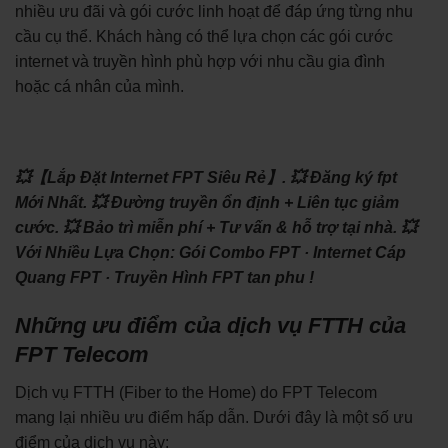
nhiều ưu đãi và gói cước linh hoạt để đáp ứng từng nhu
cầu cụ thể. Khách hàng có thể lựa chọn các gói cước
internet và truyền hình phù hợp với nhu cầu gia đình
hoặc cá nhân của mình.
💥【Lắp Đặt Internet FPT Siêu Rẻ】.
💥 Đăng ký fpt
Mới Nhất.
💥 Đường truyền ổn định + Liên tục giảm
cước.
💥 Bảo trì miễn phí + Tư vấn & hỗ trợ tại nhà.
💥
Với Nhiều Lựa Chọn: ‎Gói Combo FPT · ‎Internet Cáp
Quang FPT · ‎Truyền Hình FPT tan phu !
Những ưu điểm của dịch vụ FTTH của
FPT Telecom
Dịch vụ FTTH (Fiber to the Home) do FPT Telecom
mang lại nhiều ưu điểm hấp dẫn. Dưới đây là một số ưu
điểm của dịch vụ này: