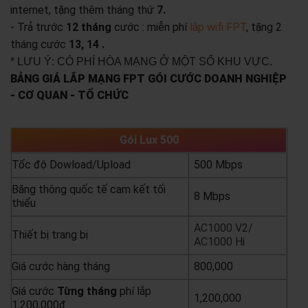
internet, tặng thêm tháng thứ
7.
- Trả trước
12 tháng
cước : miễn phí
lắp wifi FPT
, tặng 2
tháng cước
13, 14 .
* LƯU Ý: CÓ PHÍ HÒA MẠNG Ở MỘT SỐ KHU VỰC.
BẢNG GIÁ LẮP MẠNG FPT GÓI CƯỚC DOANH NGHIỆP
- CƠ QUAN - TỔ CHỨC
Gói Lux 500
Tốc độ Dowload/Upload
500 Mbps
Băng thông quốc tế cam kết tối
8 Mbps
thiểu
AC1000 V2/
Thiết bị trang bị
AC1000 Hi
Giá cước hàng tháng
800,000
Giá cước
Từng
tháng
phí lắp
1,200,000
1,200,000đ