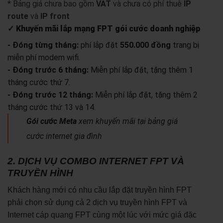
* Bảng giá chưa bao gồm
VAT
và chưa có phí thuê
IP
route
và
IP front
✓ Khuyến mãi lắp mạng FPT gói cước doanh nghiệp
- Đóng từng tháng:
phí lắp đặt
550.000 đồng
trang bị
miễn phí modem wifi.
- Đóng trước 6 tháng:
Miễn phí lắp đặt, tặng thêm 1
tháng cước thứ 7.
- Đóng trước 12 tháng:
Miễn phí lắp đặt, tặng thêm 2
tháng cước thứ 13 và 14.
Gói cước Meta
xem khuyến mãi tại bảng giá
cước internet gia đình
2. DỊCH VỤ COMBO INTERNET FPT VÀ
TRUYỀN HÌNH
Khách hàng mới có nhu cầu lắp đặt truyền hình FPT
phải chọn sử dụng cả 2 dịch vụ truyền hình FPT và
Internet cáp quang FPT cùng một lúc với mức giá đặc