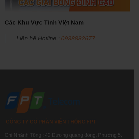
Các Khu Vực Tỉnh Việt Nam
Liên hệ Hotline :
0938882677
CÔNG TY CỔ PHẦN VIỄN THÔNG FPT
Chi Nhánh Tổng : 42 Dương quang đông, Phường 5,