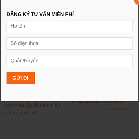
Tiếp theo, Forbes Việt Nam thực hiện điều tra định tính
ĐĂNG KÝ TƯ VẤN MIỄN PHÍ
để đánh giá mức phát triển bền vững của doanh nghiệp: vị
thế công ty trong ngành, nguồn gốc lợi nhuận, chất lượng
quản trị doanh nghiệp, triển vọng phát triển ngành… Danh
sách có sự hỗ trợ tính toán định lượng của công ty IFRC
Việt Nam. Vốn hóa các công ty được chốt vào thời điểm
cuối tháng 5.2021.
Gói cước FPT cáp quang
Ý nghĩa màu đèn trên FPT
mới nhất tốc độ cao miễn
Play Box S
phí modem 5G