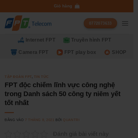
Bỏ
Giỏ hàng
qua
nội
0772073633
dung
Internet FPT
Truyền hình FPT
Camera FPT
FPT play box
SHOP
TẬP ĐOÀN FPT
,
TIN TỨC
FPT độc chiếm lĩnh vực công nghệ
trong Danh sách 50 công ty niêm yết
tốt nhất
ĐĂNG VÀO
7 THÁNG 8, 2021
BỞI
QUANTRI
Đánh giá bài viết này