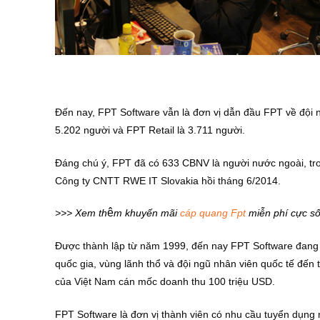
Đến nay, FPT Software vẫn là đơn vị dẫn đầu FPT về đội ng
5.202 người và FPT Retail là 3.711 người.
Đáng chú ý, FPT đã có 633 CBNV là người nước ngoài, tr
Công ty CNTT RWE IT Slovakia hồi tháng 6/2014.
ê
>>> Xem th
m khuyến mãi
cáp quang Fpt
miễn phí cực s
Được thành lập từ năm 1999, đến nay FPT Software đang 
quốc gia, vùng lãnh thổ và đội ngũ nhân viên quốc tế đến
của Việt Nam cán mốc doanh thu 100 triệu USD.
FPT Software là đơn vị thành viên có nhu cầu tuyển dụng