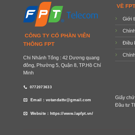
VỀ FP
Giới 
Chính
CÔNG TY CỔ PHẦN VIỄN
Điều 
THÔNG FPT
Chính
Chi Nhánh Tổng : 42 Dương quang
đông, Phường 5, Quận 8, TP.Hồ Chí
Minh
0772073633
Giấy ch
Email : votandattv@gmail.com
Đầu tư T
Website : https://www.lapfpt.vn/