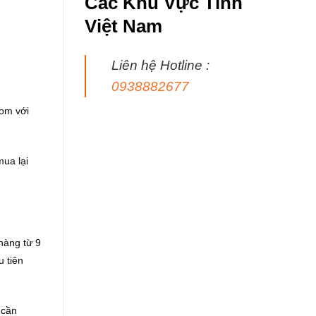
Các Khu Vực Tỉnh
Việt Nam
Liên hệ Hotline :
0938882677
com với
ua lại
hàng từ 9
 tiên
 cần