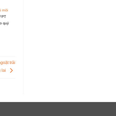
ó môi
 FPT
ào quý
oặt trải
 lai