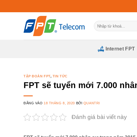
Bỏ
qua
nội
Tìm
dung
kiếm:
Internet FPT
TẬP ĐOÀN FPT
,
TIN TỨC
FPT sẽ tuyển mới 7.000 nhâ
ĐĂNG VÀO
18 THÁNG 8, 2020
BỞI
QUANTRI
Đánh giá bài viết này