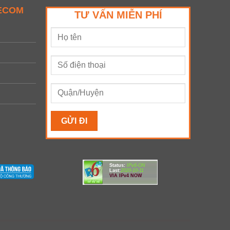
LECOM
TƯ VẤN MIỄN PHÍ
Status:
IPv6-ON
Last:
2020-10-11
VIA IPv4 NOW