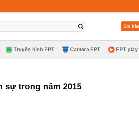
Giỏ hà
Truyền hình FPT
Camera FPT
FPT play
n sự trong năm 2015