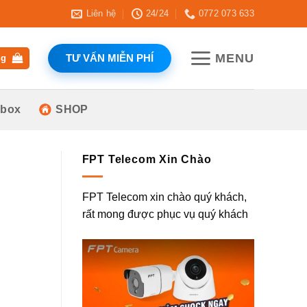
Liên hệ
24/24
0772 073 633
MENU
TƯ VẤN MIỄN PHÍ
ng
 box
SHOP
FPT Telecom Xin Chào
FPT Telecom xin chào quý khách,
rất mong được phục vụ quý khách