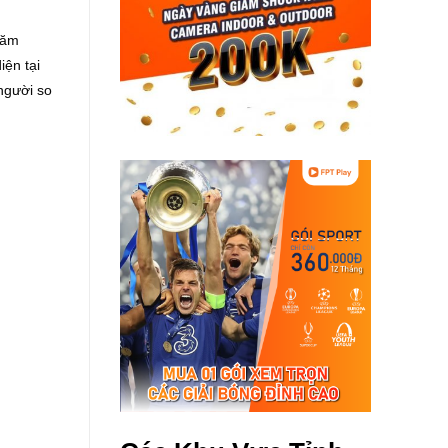
năm
iện tại
 người so