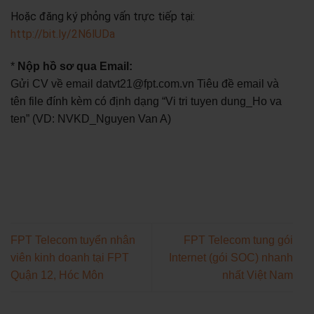
Hoặc đăng ký phỏng vấn trực tiếp tại:
http://bit.ly/2N6lUDa
*
Nộp hồ sơ qua Email:
Gửi CV về email datvt21@fpt.com.vn Tiêu đề email và
tên file đính kèm có định dạng “Vi tri tuyen dung_Ho va
ten” (VD: NVKD_Nguyen Van A)
FPT Telecom tuyển nhân
FPT Telecom tung gói
viên kinh doanh tại FPT
Internet (gói SOC) nhanh
Quận 12, Hóc Môn
nhất Việt Nam