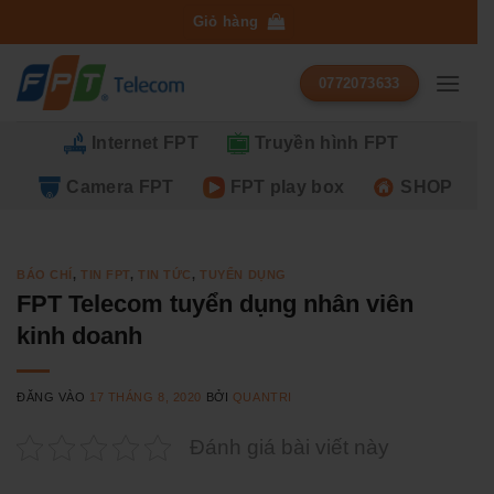
Bỏ
Giỏ hàng
qua
nội
0772073633
dung
Internet FPT
Truyền hình FPT
Camera FPT
FPT play box
SHOP
BÁO CHÍ
,
TIN FPT
,
TIN TỨC
,
TUYỂN DỤNG
FPT Telecom tuyển dụng nhân viên
kinh doanh
ĐĂNG VÀO
17 THÁNG 8, 2020
BỞI
QUANTRI
Đánh giá bài viết này