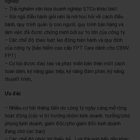
nghiệp
– Trải nghiệm văn hóa doanh nghiệp STCo khác biệt.
– Đội ngũ điều hành giỏi nên là nơi học hỏi về cách điều
hành, quy trình quản lý con người, quy trình bán hàng và
làm việc đã được chứng minh bởi sự to lớn của công ty.
– Các chế độ theo luật lao động hiện hành và quy định
của công ty (bảo hiểm cao cấp FPT Care dành cho CBNV
FPT)
– Cơ hội được đào tạo và phát triển bản thân một cách
toàn diện, kỹ năng giao tiếp, kỹ năng đàm phán, kỹ năng
thuyết trình,…
Ưu đãi:
– Nhiều cơ hội thăng tiến do công ty ngày càng mở rộng
hoạt động (các vị trí trưởng nhóm kinh doanh, trưởng/phó
phòng kinh doanh, giám đốc/phó giám đốc kinh doanh …
đang chờ các bạn)
– Các chế độ phúc lợi (hiếu, hỷ,…) và đãi ngộ hấp dẫn khác.