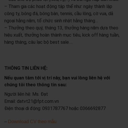
– Tham gia các hoạt động tập thể như: ngày thành lập
công ty, bóng đá, bóng bàn, tennis, cầu lông, cờ vua, dã
ngoại hằng năm, tổ chức sinh nhật hằng tháng…
– Thưởng theo quý, tháng 13, thưởng hàng năm dựa theo
hiệu xuất, thưởng hoàn thành mục tiêu, kick off hàng tuần,
hàng tháng, câu lạc bộ best sale….
THÔNG TIN LIÊN HỆ:
Nếu quan tâm tới vị trí này, bạn vui lòng liên hệ với
chúng tôi theo thông tin sau:
Người liên hệ: Ms. Đạt
Email: datvt21@fpt.com.vn
Điện thoại di động: 0931787767 hoặc 0366692877
–
Download CV theo mẫu