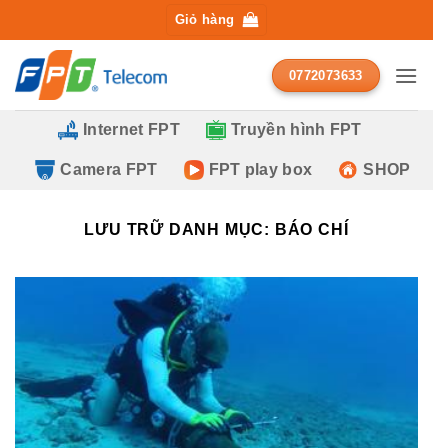
Bỏ
Giỏ hàng
qua
ĐĂNG KÝ TƯ VẤN MIỄN PHÍ
nội
0772073633
dung
Internet FPT
Truyền hình FPT
Camera FPT
FPT play box
SHOP
LƯU TRỮ DANH MỤC:
BÁO CHÍ