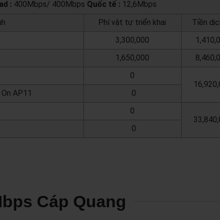
d :
400Mbps/ 400Mbps
Quốc tế :
12,6Mbps
nh
Phí vật tư triển khai
Tiền dịc
3,300,000
1,410,
1,650,000
8,460,
0
16,920
t On AP11
0
0
33,840
0
Mbps Cáp Quang