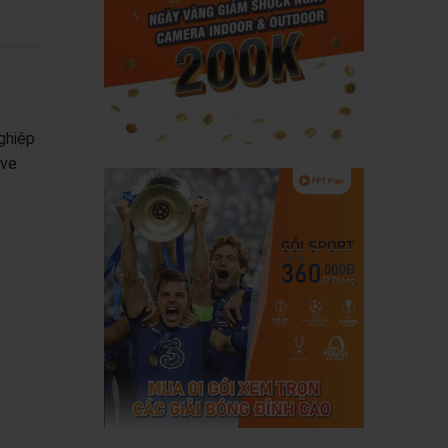
ghiệp
ive