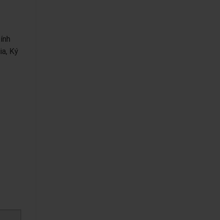
ính
ia, Ký