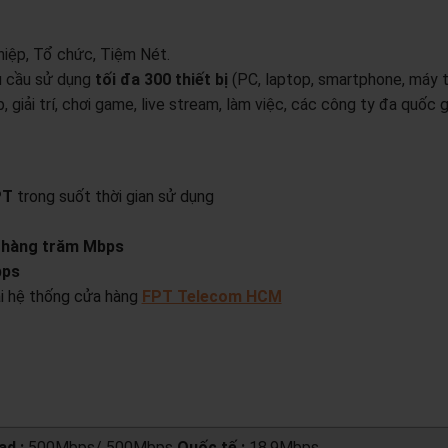
hiệp, Tổ chức, Tiệm Nét.
hu cầu sử dụng
tối đa 300 thiết bị
(PC, laptop, smartphone, máy t
 giải trí, chơi game, live stream, làm việc, các công ty đa quốc g
PT
trong suốt thời gian sử dụng
n
hàng trăm Mbps
bps
tại hệ thống cửa hàng
FPT Telecom HCM
d :
500Mbps/ 500Mbps
Quốc tế :
18,9Mbps