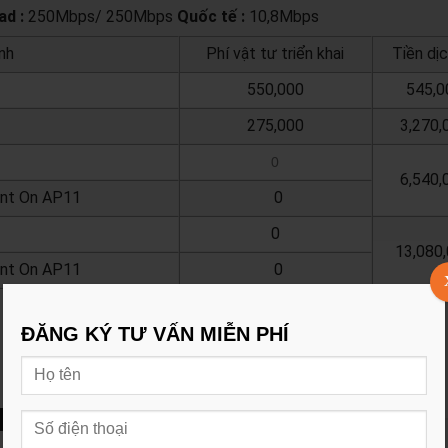
d :
250Mbps/ 250Mbps
Quốc tế :
10,8Mbps
nh
Phí vật tư triển khai
Tiền dị
550,000
545,0
275,000
3,270,
0
6,540,
ant On AP11
0
0
13,080
ant On AP11
0
ĐĂNG KÝ TƯ VẤN MIỄN PHÍ
Mbps Cáp Quang