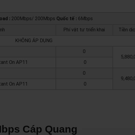
oad :
200Mbps/ 200Mbps
Quốc tế :
6Mbps
ịnh
Phí vật tư triển khai
Tiền dị
KHÔNG ÁP DỤNG
0
5,880,
tant On AP11
0
0
9,480,
tant On AP11
0
Mbps Cáp Quang