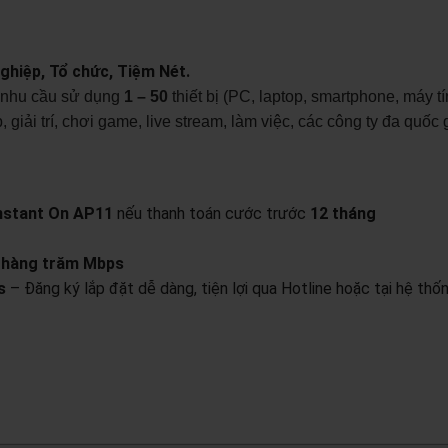
ghiệp, Tổ chức, Tiệm Nét.
ó nhu cầu sử dụng
1 – 50
thiết bị (PC, laptop, smartphone, máy t
 giải trí, chơi game, live stream, làm việc, các công ty đa quốc 
nstant On AP11
nếu thanh toán cước trước
12 tháng
n
hàng trăm Mbps
s
– Đăng ký lắp đặt dễ dàng, tiện lợi qua Hotline hoặc tại hệ thố