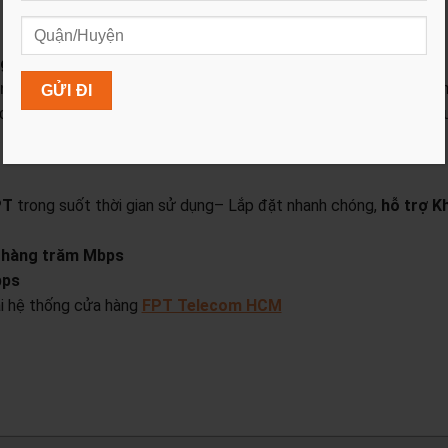
ghiệp, Tổ chức, Tiệm Nét.
ó nhu cầu sử dụng
tối đa 150 thiết bị
(PC, laptop, smartphone, 
 tập, giải trí, chơi game, live stream, làm việc, các công ty đa 
n,…
PT
trong suốt thời gian sử dụng
– Lắp đặt nhanh chóng,
hỗ trợ K
n
hàng trăm Mbps
bps
tại hệ thống cửa hàng
FPT Telecom HCM