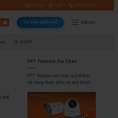
Liên hệ
24/24
0772 073 633
MENU
TƯ VẤN MIỄN PHÍ
g
box
SHOP
FPT Telecom Xin Chào
FPT Telecom xin chào quý khách,
rất mong được phục vụ quý khách
ó thể