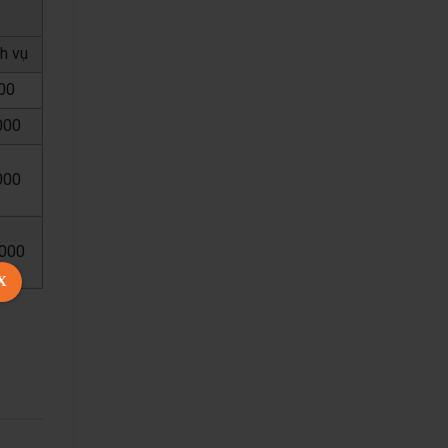
ch vụ
00
000
000
,000
X