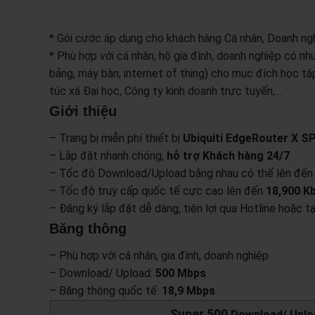
* Gói cước áp dụng cho khách hàng Cá nhân, Doanh ng
* Phù hợp với cá nhân, hộ gia đình, doanh nghiệp có n
bảng, máy bàn, internet of thing) cho mục đích học tập,
túc xá Đại học, Công ty kinh doanh trực tuyến,…
Giới thiệu
– Trang bị miễn phí thiết bị
Ubiquiti EdgeRouter X S
– Lắp đặt nhanh chóng,
hỗ trợ Khách hàng 24/7
–
Tốc độ Download/Upload bằng nhau có thể lên đế
– Tốc độ truy cấp quốc tế cực cao lên đến
18,900 K
– Đăng ký lắp đặt dễ dàng, tiện lợi qua Hotline hoặc 
Băng thông
– Phù hợp với cá nhân, gia đình, doanh nghiệp
– Download/ Upload:
500 Mbps
– Băng thông quốc tế:
18,9 Mbps
Super 500
Download/ Uploa