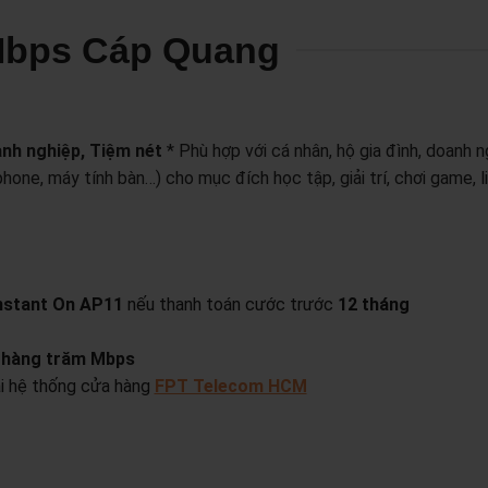
Mbps Cáp Quang
nh nghiệp, Tiệm nét
* Phù hợp với cá nhân, hộ gia đình, doanh n
hone, máy tính bàn…) cho mục đích học tập, giải trí, chơi game, l
nstant On AP11
nếu thanh toán cước trước
12 tháng
n
hàng trăm Mbps
tại hệ thống cửa hàng
FPT Telecom HCM