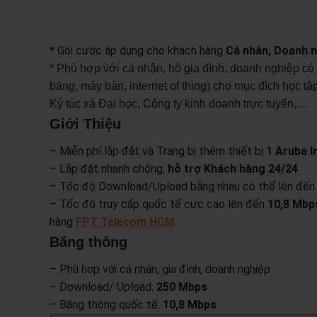
* Gói cước áp dụng cho khách hàng
Cá nhân, Doanh n
* Phù hợp với cá nhân, hộ gia đình, doanh nghiệp c
bảng, máy bàn, internet of thing) cho mục đích học tập,
Ký túc xá Đại học, Công ty kinh doanh trực tuyến,…
Giới Thiệu
– Miễn phí lắp đặt và Trang bị thêm thiết bị
1 Aruba I
– Lắp đặt nhanh chóng,
hỗ trợ Khách hàng 24/24
– Tốc độ Download/Upload bằng nhau có thể lên đế
– Tốc độ truy cấp quốc tế cực cao lên đến
10,8 Mbp
hàng
FPT Telecom HCM
Băng thông
– Phù hợp với cá nhân, gia đình, doanh nghiệp
– Download/ Upload:
250 Mbps
– Băng thông quốc tế:
10,8 Mbps