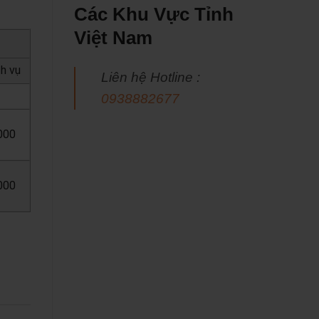
Các Khu Vực Tỉnh
Việt Nam
ch vụ
Liên hệ Hotline :
0938882677
000
000