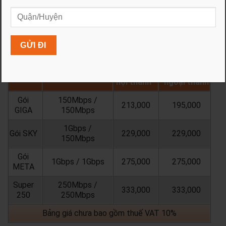
MỘT SỐ KHU VỰC
- Thông tin các gói cước
combo truyền hình và
internet
như sau:
Giá cước hàng tháng gói
Tốc độ
Combo
Tên gói
Download /
cước
Khu vực
Khu vực
Upload
nội thành
ngoại thành
Gói
150Mbps /
213,000
195,000
GIGA
150Mbps
1Gbps /
Gói SKY
229,000
229,000
150Mbps
Gói
1Gbps / 1Gbps
275,000
275,000
META
Super
250Mbps /
333,000
333,000
250
250Mbps
Bảng giá chưa bao gồm thuế VAT 10%