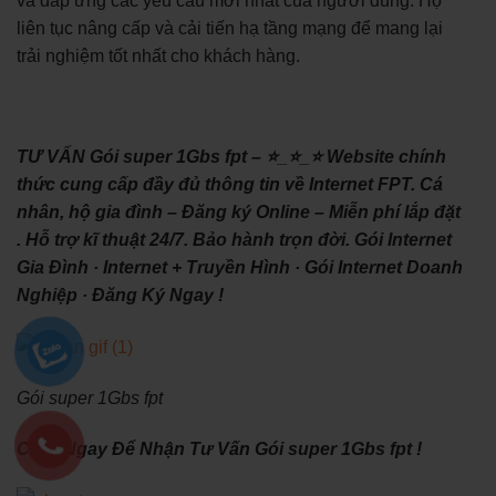
và đáp ứng các yêu cầu mới nhất của người dùng. Họ
liên tục nâng cấp và cải tiến hạ tầng mạng để mang lại
trải nghiệm tốt nhất cho khách hàng.
TƯ VẤN Gói super 1Gbs fpt – ⭐_⭐_⭐ Website chính
thức cung cấp đầy đủ thông tin về Internet FPT. Cá
nhân, hộ gia đình – Đăng ký Online – Miễn phí lắp đặt
. Hỗ trợ kĩ thuật 24/7. Bảo hành trọn đời. ‎Gói Internet
Gia Đình · ‎Internet + Truyền Hình · ‎Gói Internet Doanh
Nghiệp · ‎Đăng Ký Ngay !
Gói super 1Gbs fpt
Click Ngay Để Nhận Tư Vấn Gói super 1Gbs fpt !