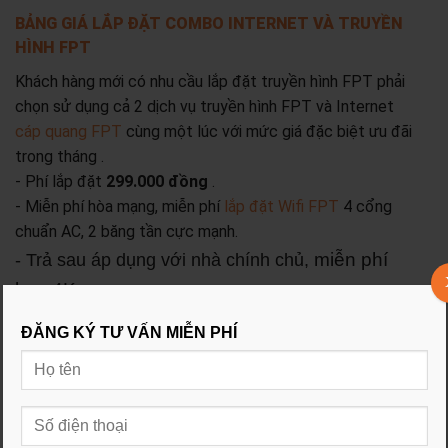
BẢNG GIÁ LẮP ĐẶT COMBO INTERNET VÀ TRUYỀN
HÌNH FPT
Khách hàng mới có nhu cầu lắp đặt truyền hình FPT phải
chọn sử dụng cả 2 dịch vụ truyền hình FPT và Internet
cáp quang FPT
cùng một lúc với mức giá đặc biệt ưu đãi
trong tháng .
- Phí lắp đặt
299.000 đồng
.
- Miễn phí hòa mạng, miễn phí
lắp đặt Wifi FPT
4 cổng
chuẩn AC, 2 băng tần cực mạnh.
miễn phí
- Trả sau áp dụng với nhà chính chủ,
box 4K
- Trả trước
6 tháng
miễn
Phí khởi tạo
299.000 đồng,
ĐĂNG KÝ TƯ VẤN MIỄN PHÍ
phí box 4K
.
- Trả trước
12 tháng
,
Phí khởi tạo
299.000 đồng
miễn phí box 4K, tặng thêm 1 tháng cước thứ
13.
* LƯU Ý: MIỄN PHÍ HÒA MẠNG CHỈ ÁP DỤNG VỚI