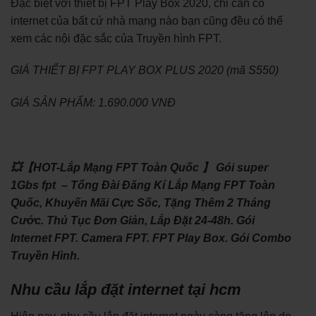
Đặc biệt với thiết bị FPT Play Box 2020, chỉ cần có
internet của bất cứ nhà mạng nào bạn cũng đều có thể
xem các nội đặc sắc của Truyền hình FPT.
GIÁ THIẾT BỊ FPT PLAY BOX PLUS 2020 (mã S550)
GIÁ SẢN PHẨM: 1.690.000 VNĐ
💥【HOT-Lắp Mạng FPT Toàn Quốc 】 Gói super
1Gbs fpt – Tổng Đài Đăng Kí Lắp Mạng FPT Toàn
Quốc, Khuyến Mãi Cực Sốc, Tặng Thêm 2 Tháng
Cước. Thủ Tục Đơn Giản, Lắp Đặt 24-48h. Gói
Internet FPT. Camera FPT. FPT Play Box. Gói Combo
Truyền Hình.
Nhu cầu lắp đặt internet tại hcm