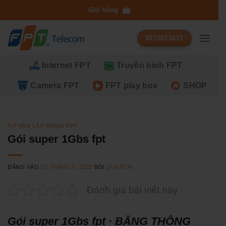
Bỏ
Giỏ hàng
qua
nội
0772073633
dung
Internet FPT
Truyền hình FPT
Camera FPT
FPT play box
SHOP
TƯ VẤN LẮP MẠNG FPT
Gói super 1Gbs fpt
ĐĂNG VÀO
23 THÁNG 6, 2023
BỞI
QUANTRI
Đánh giá bài viết này
Gói super 1Gbs fpt · BĂNG THÔNG