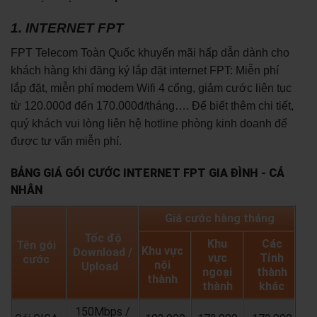
1. INTERNET FPT
FPT Telecom Toàn Quốc khuyến mãi hấp dẫn dành cho
khách hàng khi đăng ký lắp đặt internet FPT: Miễn phí
lắp đặt, miễn phí modem Wifi 4 cổng, giảm cước liên tục
từ 120.000đ đến 170.000đ/tháng…. Để biết thêm chi tiết,
quý khách vui lòng liên hệ hotline phòng kinh doanh để
được tư vấn miễn phí.
BẢNG GIÁ GÓI CƯỚC INTERNET FPT GIA ĐÌNH - CÁ
NHÂN
Giá cước hàng tháng
Tốc độ
Khu
Các
Tên gói
Khu vực
Download /
vực
Tỉnh
cước
nội
Upload
ngoại
thành
thành
thành
khác
150Mbps /