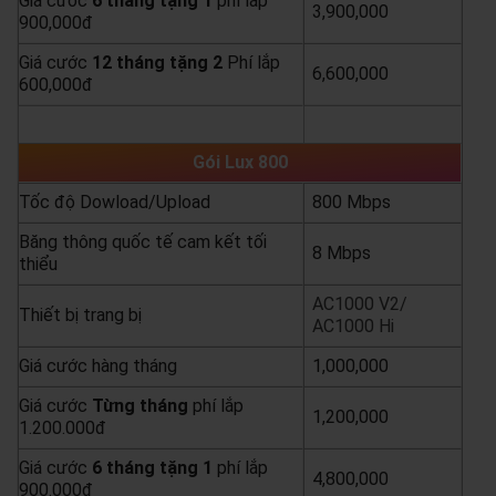
Giá cước
6 tháng tặng 1
phí lắp
3,900,000
900,000đ
Giá cước
12 tháng tặng 2
Phí lắp
6,600,000
600,000đ
yêu cầu báo giá
xem chi tiết
Gói Lux 800
Tốc độ Dowload/Upload
800 Mbps
Băng thông quốc tế cam kết tối
8 Mbps
thiểu
AC1000 V2/
Thiết bị trang bị
AC1000 Hi
Giá cước hàng tháng
1,000,000
Giá cước
Từng
tháng
phí lắp
1,200,000
1.200.000đ
Giá cước
6 tháng tặng 1
phí lắp
4,800,000
900.000đ