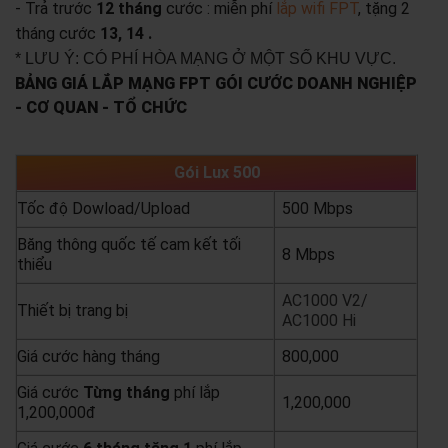
- Trả trước
12 tháng
cước : miễn phí
lắp wifi FPT
, tặng 2
tháng cước
13, 14 .
* LƯU Ý: CÓ PHÍ HÒA MẠNG Ở MỘT SỐ KHU VỰC.
BẢNG GIÁ LẮP MẠNG FPT GÓI CƯỚC DOANH NGHIỆP
- CƠ QUAN - TỔ CHỨC
Gói Lux 500
Tốc độ Dowload/Upload
500 Mbps
Băng thông quốc tế cam kết tối
8 Mbps
thiểu
AC1000 V2/
Thiết bị trang bị
AC1000 Hi
Giá cước hàng tháng
800,000
Giá cước
Từng
tháng
phí lắp
1,200,000
1,200,000đ