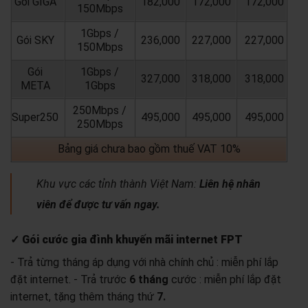
Gói GIGA
182,000
172,000
172,000
150Mbps
1Gbps /
Gói SKY
236,000
227,000
227,000
150Mbps
Gói
1Gbps /
327,000
318,000
318,000
META
1Gbps
250Mbps /
Super250
495,000
495,000
495,000
250Mbps
Bảng giá chưa bao gồm thuế VAT 10%
Khu vực các tỉnh thành Việt Nam:
Liên hệ nhân
viên để được tư vấn ngay.
✓ Gói cước gia đình khuyến mãi internet FPT
- Trả từng tháng áp dụng với nhà chính chủ : miễn phí lắp
đặt internet.
- Trả trước
6 tháng
cước : miễn phí lắp đặt
internet, tặng thêm tháng thứ
7.