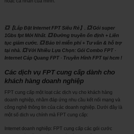
hoặc cá nhân của mình.
💥【Lắp Đặt Internet FPT Siêu Rẻ】.
💥 Gói super
1Gbs fpt Mới Nhất.
💥 Đường truyền ổn định + Liên
tục giảm cước.
💥 Bảo trì miễn phí + Tư vấn & hỗ trợ
tại nhà.
💥 Với Nhiều Lựa Chọn: ‎Gói Combo FPT ·
‎Internet Cáp Quang FPT · ‎Truyền Hình FPT tại hcm !
Các dịch vụ FPT cung cấp dành cho
khách hàng doanh nghiệp
FPT cung cấp một loạt các dịch vụ cho khách hàng
doanh nghiệp, nhằm đáp ứng nhu cầu kết nối mạng và
công nghệ thông tin của các doanh nghiệp. Dưới đây là
một số dịch vụ chính mà FPT cung cấp:
Internet doanh nghiệp: FPT cung cấp các gói cước