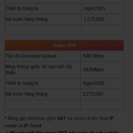
Thiết bị trang bị
Vigor2925
Giá cước hàng tháng
1,272,000
yêu cầu báo giá
xem chi tiết
Super 500
Tốc độ Dowload/Upload
500 Mbps
Băng thông quốc tế cam kết tối
18,9Mbps
thiểu
Thiết bị trang bị
Vigor300B
Giá cước hàng tháng
2,272,000
yêu cầu báo giá
xem chi tiết
* Bảng giá chưa bao gồm
VAT
và chưa có phí thuê
IP
route
và
IP front