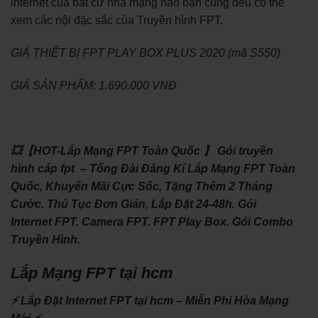
internet của bất cứ nhà mạng nào bạn cũng đều có thể
xem các nội đặc sắc của Truyền hình FPT.
GIÁ THIẾT BỊ FPT PLAY BOX PLUS 2020 (mã S550)
GIÁ SẢN PHẨM: 1.690.000 VNĐ
💥【HOT-Lắp Mạng FPT Toàn Quốc 】 Gói truyền
hình cáp fpt – Tổng Đài Đăng Kí Lắp Mạng FPT Toàn
Quốc, Khuyến Mãi Cực Sốc, Tặng Thêm 2 Tháng
Cước. Thủ Tục Đơn Giản, Lắp Đặt 24-48h. Gói
Internet FPT. Camera FPT. FPT Play Box. Gói Combo
Truyền Hình.
Lắp Mạng FPT tại hcm
⚡ Lắp Đặt Internet FPT tại hcm – Miễn Phí Hòa Mạng