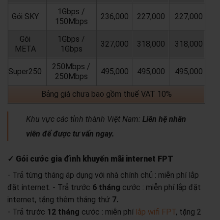
1Gbps /
Gói SKY
236,000
227,000
227,000
150Mbps
Gói
1Gbps /
327,000
318,000
318,000
META
1Gbps
250Mbps /
Super250
495,000
495,000
495,000
250Mbps
Bảng giá chưa bao gồm thuế VAT 10%
Khu vực các tỉnh thành Việt Nam:
Liên hệ nhân
viên để được tư vấn ngay.
✓ Gói cước gia đình khuyến mãi internet FPT
- Trả từng tháng áp dụng với nhà chính chủ : miễn phí lắp
đặt internet.
- Trả trước
6 tháng
cước : miễn phí lắp đặt
internet, tặng thêm tháng thứ
7.
- Trả trước
12 tháng
cước : miễn phí
lắp wifi FPT
, tặng 2