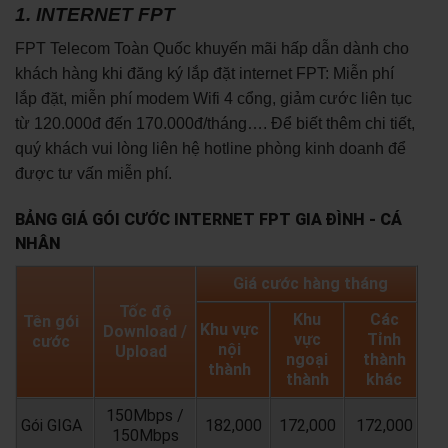
1. INTERNET FPT
FPT Telecom Toàn Quốc khuyến mãi hấp dẫn dành cho
khách hàng khi đăng ký lắp đặt internet FPT: Miễn phí
lắp đặt, miễn phí modem Wifi 4 cổng, giảm cước liên tục
từ 120.000đ đến 170.000đ/tháng…. Để biết thêm chi tiết,
quý khách vui lòng liên hệ hotline phòng kinh doanh để
được tư vấn miễn phí.
BẢNG GIÁ GÓI CƯỚC INTERNET FPT GIA ĐÌNH - CÁ
NHÂN
Giá cước hàng tháng
Tốc độ
Khu
Các
Tên gói
Khu vực
Download /
vực
Tỉnh
cước
nội
Upload
ngoại
thành
thành
thành
khác
150Mbps /
Gói GIGA
182,000
172,000
172,000
150Mbps