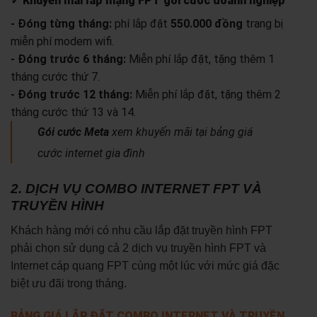
✓ Khuyến mãi lắp mạng FPT gói cước doanh nghiệp
- Đóng từng tháng:
phí lắp đặt
550.000 đồng
trang bị
miễn phí modem wifi.
- Đóng trước 6 tháng:
Miễn phí lắp đặt, tặng thêm 1
tháng cước thứ 7.
- Đóng trước 12 tháng:
Miễn phí lắp đặt, tặng thêm 2
tháng cước thứ 13 và 14.
Gói cước Meta
xem khuyến mãi tại bảng giá
cước internet gia đình
2. DỊCH VỤ COMBO INTERNET FPT VÀ
TRUYỀN HÌNH
Khách hàng mới có nhu cầu lắp đặt truyền hình FPT
phải chọn sử dụng cả 2 dịch vụ truyền hình FPT và
Internet cáp quang FPT cùng một lúc với mức giá đặc
biệt ưu đãi trong tháng.
BẢNG GIÁ LẮP ĐẶT COMBO INTERNET VÀ TRUYỀN