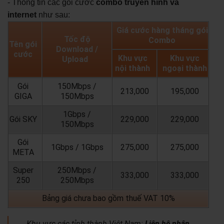
- Thông tin các gói cước
combo truyền hình và
internet
như sau:
Giá cước hàng tháng gói
Tốc độ
Combo
Tên gói
Download /
cước
Khu vực
Khu vực
Upload
nội thành
ngoại thành
Gói
150Mbps /
213,000
195,000
GIGA
150Mbps
1Gbps /
Gói SKY
229,000
229,000
150Mbps
Gói
1Gbps / 1Gbps
275,000
275,000
META
Super
250Mbps /
333,000
333,000
250
250Mbps
Bảng giá chưa bao gồm thuế VAT 10%
Khu vực các tỉnh thành Việt Nam:
Liên hệ nhân