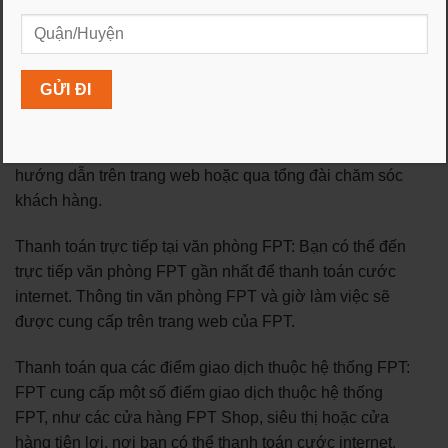
chuyển khoản trực tiếp từ tài khoản của bạn đến tài
khoản của FPT. Thông tin tài khoản ngân hàng của FPT
sẽ được cung cấp cho bạn để tiến hành thanh toán.
Thẻ tín dụng/Thẻ ghi nợ: FPT cho phép thanh toán cước
internet thông qua thẻ tín dụng hoặc thẻ ghi nợ. Bạn cần
cung cấp thông tin thẻ và tiến hành thanh toán theo
hướng dẫn trên trang web hoặc qua tổng đài chăm sóc
khách hàng.
Thanh toán trực tiếp tại văn phòng FPT: Bạn có thể đến
trực tiếp văn phòng FPT gần nhất để thanh toán cước
internet. Thông tin văn phòng FPT và giờ làm việc sẽ
được cung cấp trên trang web của FPT.
Thanh toán qua các điểm giao dịch thuộc hệ thống FPT:
FPT cung cấp một số điểm giao dịch thuộc hệ thống
FPT, như các cửa hàng FPT Shop, siêu thị hoặc cửa
hàng tiện lợi, nơi bạn có thể thanh toán cước internet.