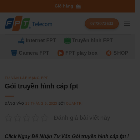
Bỏ
Giỏ hàng
qua
nội
0772073633
dung
Internet FPT
Truyền hình FPT
Camera FPT
FPT play box
SHOP
TƯ VẤN LẮP MẠNG FPT
Gói truyền hình cáp fpt
ĐĂNG VÀO
23 THÁNG 6, 2023
BỞI
QUANTRI
Đánh giá bài viết này
Click Ngay Để Nhận Tư Vấn Gói truyền hình cáp fpt !