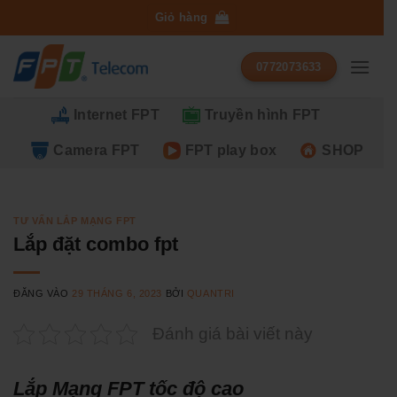
Bỏ
Giỏ hàng
qua
nội
0772073633
dung
Internet FPT
Truyền hình FPT
Camera FPT
FPT play box
SHOP
TƯ VẤN LẮP MẠNG FPT
Lắp đặt combo fpt
ĐĂNG VÀO
29 THÁNG 6, 2023
BỞI
QUANTRI
Đánh giá bài viết này
Lắp Mạng FPT tốc độ cao