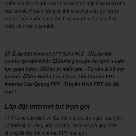
nhiều ưu đãi và gói cước linh hoạt để đáp ứng từng nhu
cầu cụ thể. Khách hàng có thể lựa chọn các gói cước
internet và truyền hình phù hợp với nhu cầu gia đình
hoặc cá nhân của mình.
💥【Lắp Đặt Internet FPT Siêu Rẻ】.
💥 Lắp đặt
combo fpt Mới Nhất.
💥 Đường truyền ổn định + Liên
tục giảm cước.
💥 Bảo trì miễn phí + Tư vấn & hỗ trợ
tại nhà.
💥 Với Nhiều Lựa Chọn: ‎Gói Combo FPT ·
‎Internet Cáp Quang FPT · ‎Truyền Hình FPT tốc độ
cao !
Lắp đặt internet fpt trọn gói
FPT cung cấp dịch vụ lắp đặt internet trọn gói, bao gồm
cả thiết bị và công việc cài đặt. Dưới đây là quy trình
chung để lắp đặt internet FPT trọn gói: