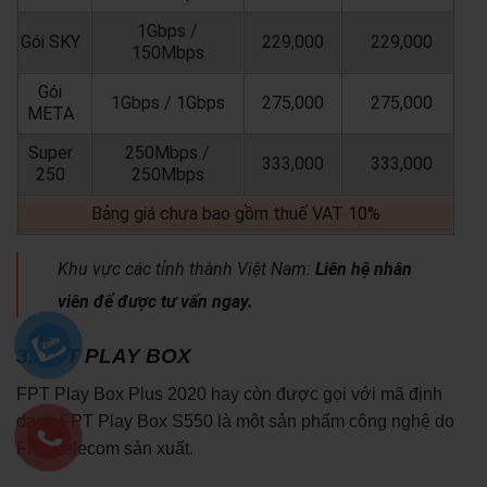
1Gbps /
Gói SKY
229,000
229,000
150Mbps
Gói
1Gbps / 1Gbps
275,000
275,000
META
Super
250Mbps /
333,000
333,000
250
250Mbps
Bảng giá chưa bao gồm thuế VAT 10%
Khu vực các tỉnh thành Việt Nam:
Liên hệ nhân
viên để được tư vấn ngay.
3. FPT PLAY BOX
FPT Play Box Plus 2020 hay còn được gọi với mã định
danh FPT Play Box S550 là một sản phẩm công nghệ do
FPT Telecom sản xuất.