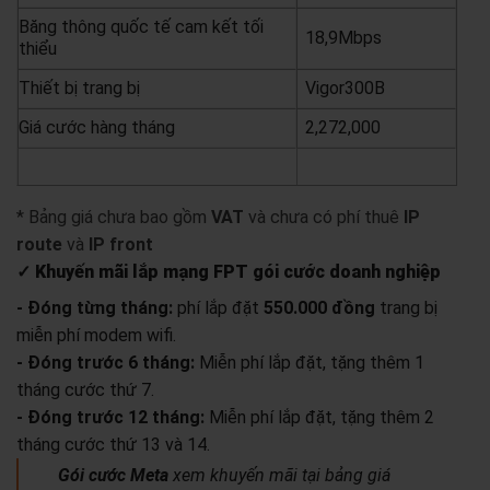
Băng thông quốc tế cam kết tối
18,9Mbps
thiểu
Thiết bị trang bị
Vigor300B
Giá cước hàng tháng
2,272,000
yêu cầu báo giá
xem chi tiết
* Bảng giá chưa bao gồm
VAT
và chưa có phí thuê
IP
route
và
IP front
✓ Khuyến mãi lắp mạng FPT gói cước doanh nghiệp
- Đóng từng tháng:
phí lắp đặt
550.000 đồng
trang bị
miễn phí modem wifi.
- Đóng trước 6 tháng:
Miễn phí lắp đặt, tặng thêm 1
tháng cước thứ 7.
- Đóng trước 12 tháng:
Miễn phí lắp đặt, tặng thêm 2
tháng cước thứ 13 và 14.
Gói cước Meta
xem khuyến mãi tại bảng giá