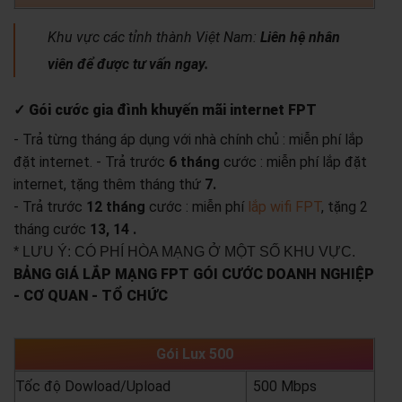
Khu vực các tỉnh thành Việt Nam:
Liên hệ nhân
viên để được tư vấn ngay.
✓ Gói cước gia đình khuyến mãi internet FPT
- Trả từng tháng áp dụng với nhà chính chủ : miễn phí lắp
đặt internet.
- Trả trước
6 tháng
cước : miễn phí lắp đặt
internet, tặng thêm tháng thứ
7.
- Trả trước
12 tháng
cước : miễn phí
lắp wifi FPT
, tặng 2
tháng cước
13, 14 .
* LƯU Ý: CÓ PHÍ HÒA MẠNG Ở MỘT SỐ KHU VỰC.
BẢNG GIÁ LẮP MẠNG FPT GÓI CƯỚC DOANH NGHIỆP
- CƠ QUAN - TỔ CHỨC
Gói Lux 500
Tốc độ Dowload/Upload
500 Mbps