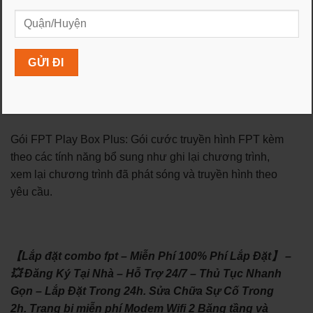
không giới hạn, kèm theo dịch vụ truyền hình FPT Play
Box.
Gói cước Truyền hình FPT:
Gói FPT Play Box: Dịch vụ truyền hình số với nhiều
kênh truyền hình đa dạng, chất lượng hình ảnh cao.
Gói FPT Play Box Plus: Gói cước truyền hình FPT kèm
theo các tính năng bổ sung như ghi lại chương trình,
xem lại chương trình đã phát sóng và truyền hình theo
yêu cầu.
【Lắp đặt combo fpt – Miễn Phí 100% Phí Lắp Đặt】 –
💥 Đăng Ký Tại Nhà – Hỗ Trợ 24/7 – Thủ Tục Nhanh
Gọn – Lắp Đặt Trong 24h. Sửa Chữa Sự Cố Trong
2h. Trang bị miễn phí Modem Wifi 2 Băng tầng và