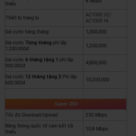
8 Mbps
thiểu
AC1000 V2/
Thiết bị trang bị
AC1000 Hi
Giá cước hàng tháng
1,000,000
Giá cước
Từng
tháng
phí lắp
1,200,000
1.200.000đ
Giá cước
6 tháng tặng 1
phí lắp
4,800,000
900.000đ
Giá cước
12 tháng tặng 2
Phí lắp
10,200,000
600.000đ
yêu cầu báo giá
xem chi tiết
Super 250
Tốc độ Dowload/Upload
250 Mbps
Băng thông quốc tế cam kết tối
10,8 Mbps
thiểu