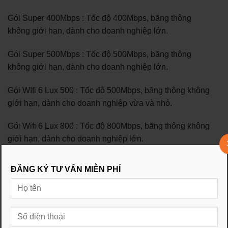
Gói Super 400Mbps : Tốc độ 400Mbps, băng thông
không giới hạn, dành cho doanh nghiệp lớn.
Gói Super 500Mbps : Tốc độ 500Mbps, băng thông
không giới hạn, dành cho doanh nghiệp lớn.
Gói WIfi 6 Lux 500 : Tốc độ 500Mbps, băng thông không
giới hạn, dành cho doanh nghiệp vừa và nhỏ.
Gói Wifi 6 Lux 800 : Tốc độ 800Mbps, băng thông không
giới hạn, dành cho doanh nghiệp lớn.
Gói cước Internet kết hợp truyền hình:
ĐĂNG KÝ TƯ VẤN MIỄN PHÍ
Gói Combo Giga : Tốc độ 150Mbps, băng thông không
giới hạn, kèm theo dịch vụ truyền hình FPT Play Box.
Gói Combo Sky và Meta : Tốc độ 1Gbps, băng thông