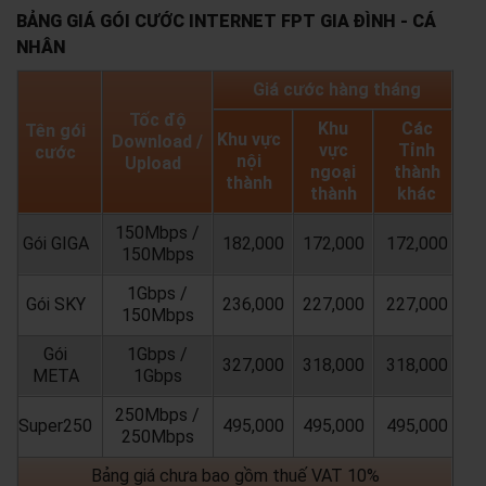
BẢNG GIÁ GÓI CƯỚC INTERNET FPT GIA ĐÌNH - CÁ
NHÂN
Giá cước hàng tháng
Tốc độ
Khu
Các
Tên gói
Khu vực
Download /
vực
Tỉnh
cước
nội
Upload
ngoại
thành
thành
thành
khác
150Mbps /
Gói GIGA
182,000
172,000
172,000
150Mbps
1Gbps /
Gói SKY
236,000
227,000
227,000
150Mbps
Gói
1Gbps /
327,000
318,000
318,000
META
1Gbps
250Mbps /
Super250
495,000
495,000
495,000
250Mbps
Bảng giá chưa bao gồm thuế VAT 10%