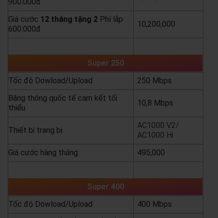
900.000đ
Giá cước
12 tháng tặng 2
Phí lắp
10,200,000
600.000đ
yêu cầu báo giá
xem chi tiết
Super 250
Tốc độ Dowload/Upload
250 Mbps
Băng thông quốc tế cam kết tối
10,8 Mbps
thiểu
AC1000 V2/
Thiết bị trang bị
AC1000 Hi
Giá cước hàng tháng
495,000
yêu cầu báo giá
xem chi tiết
Super 400
Tốc độ Dowload/Upload
400 Mbps