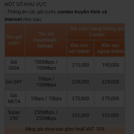
MỘT SỐ KHU VỰC
- Thông tin các gói cước
combo truyền hình và
internet
như sau:
Giá cước hàng tháng gói
Tốc độ
Combo
Tên gói
Download /
cước
Khu vực
Khu vực
Upload
nội thành
ngoại thành
Gói
150Mbps /
213,000
195,000
GIGA
150Mbps
1Gbps /
Gói SKY
229,000
229,000
150Mbps
Gói
1Gbps / 1Gbps
275,000
275,000
META
Super
250Mbps /
333,000
333,000
250
250Mbps
Bảng giá chưa bao gồm thuế VAT 10%