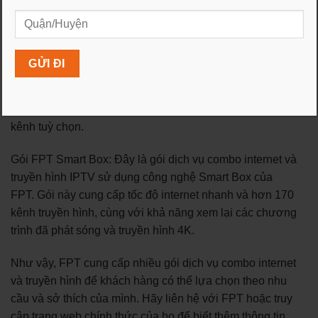
và truyền hình 4K.
Gói FPT MyTV: Gói dịch vụ này cung cấp kết nối internet
và truyền hình qua công nghệ MyTV của FPT. Bạn có thể
xem truyền hình trực tuyến trên các thiết bị như máy tính,
điện thoại di động, máy tính bảng và Smart TV. Gói FPT
MyTV có nhiều kênh truyền hình đa dạng và các gói
kênh tuỳ chọn.
Gói FPT Smart Box: Đây là gói dịch vụ combo internet và
truyền hình IPTV sử dụng công nghệ Smart Box của
FPT. Gói này cung cấp tốc độ internet nhanh và hơn 170
kênh truyền hình, cùng với khả năng xem lại các chương
trình đã phát sóng và truyền hình 4K.
Như vậy, FPT cung cấp nhiều gói dịch vụ combo internet
và truyền hình để khách hàng có thể lựa chọn theo nhu
cầu và sở thích của mình. Hãy liên hệ với FPT hoặc truy
cập trang web chính thức của họ để biết thêm thông tin