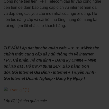
Công nghệ tiên tiến: FPT Telecom đầu tư vào công nghệ
tiên tiến để đảm bảo cung cấp dịch vụ internet hiện đại
và đáp ứng các yêu cầu mới nhất của người dùng. Họ
liên tục nâng cấp và cải tiến hạ tầng mạng để mang lại
trải nghiệm tốt nhất cho khách hàng.
TƯ VẤN Lắp đặt fpt cho quán cafe – ⭐_⭐_⭐ Website
chính thức cung cấp đầy đủ thông tin về Internet
FPT. Cá nhân, hộ gia đình – Đăng ký Online – Miễn
phí lắp đặt . Hỗ trợ kĩ thuật 24/7. Bảo hành trọn
đời. ‎Gói Internet Gia Đình · ‎Internet + Truyền Hình ·
‎Gói Internet Doanh Nghiệp · ‎Đăng Ký Ngay !
Lắp đặt fpt cho quán cafe