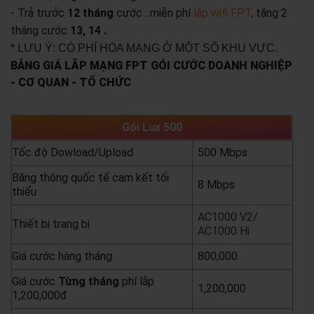
- Trả trước
12 tháng
cước : miễn phí
lắp wifi FPT
, tặng 2
tháng cước
13, 14 .
* LƯU Ý: CÓ PHÍ HÒA MẠNG Ở MỘT SỐ KHU VỰC.
BẢNG GIÁ LẮP MẠNG FPT GÓI CƯỚC DOANH NGHIỆP
- CƠ QUAN - TỔ CHỨC
Gói Lux 500
Tốc độ Dowload/Upload
500 Mbps
Băng thông quốc tế cam kết tối
8 Mbps
thiểu
AC1000 V2/
Thiết bị trang bị
AC1000 Hi
Giá cước hàng tháng
800,000
Giá cước
Từng
tháng
phí lắp
1,200,000
1,200,000đ