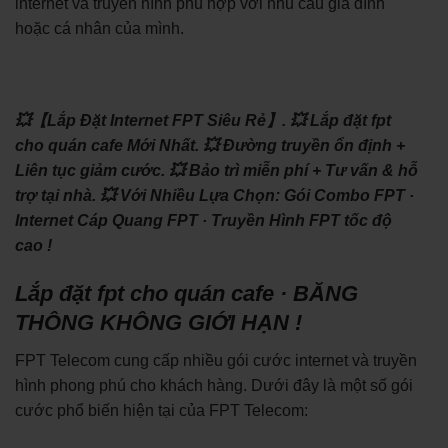
internet và truyền hình phù hợp với nhu cầu gia đình
hoặc cá nhân của mình.
💥【Lắp Đặt Internet FPT Siêu Rẻ】.
💥 Lắp đặt fpt
cho quán cafe Mới Nhất.
💥 Đường truyền ổn định +
Liên tục giảm cước.
💥 Bảo trì miễn phí + Tư vấn & hỗ
trợ tại nhà.
💥 Với Nhiều Lựa Chọn: ‎Gói Combo FPT ·
‎Internet Cáp Quang FPT · ‎Truyền Hình FPT tốc độ
cao !
Lắp đặt fpt cho quán cafe · BĂNG
THÔNG KHÔNG GIỚI HẠN !
FPT Telecom cung cấp nhiều gói cước internet và truyền
hình phong phú cho khách hàng. Dưới đây là một số gói
cước phổ biến hiện tại của FPT Telecom: