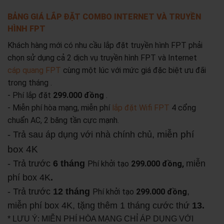
BẢNG GIÁ LẮP ĐẶT COMBO INTERNET VÀ TRUYỀN
HÌNH FPT
Khách hàng mới có nhu cầu lắp đặt truyền hình FPT phải
chọn sử dụng cả 2 dịch vụ truyền hình FPT và Internet
cáp quang FPT
cùng một lúc với mức giá đặc biệt ưu đãi
trong tháng .
- Phí lắp đặt
299.000 đồng
.
- Miễn phí hòa mạng, miễn phí
lắp đặt Wifi FPT
4 cổng
chuẩn AC, 2 băng tần cực mạnh.
miễn phí
- Trả sau áp dụng với nhà chính chủ,
box 4K
- Trả trước
6 tháng
miễn
Phí khởi tạo
299.000 đồng,
phí box 4K
.
- Trả trước
12 tháng
,
Phí khởi tạo
299.000 đồng
miễn phí box 4K, tặng thêm 1 tháng cước thứ
13.
* LƯU Ý: MIỄN PHÍ HÒA MẠNG CHỈ ÁP DỤNG VỚI