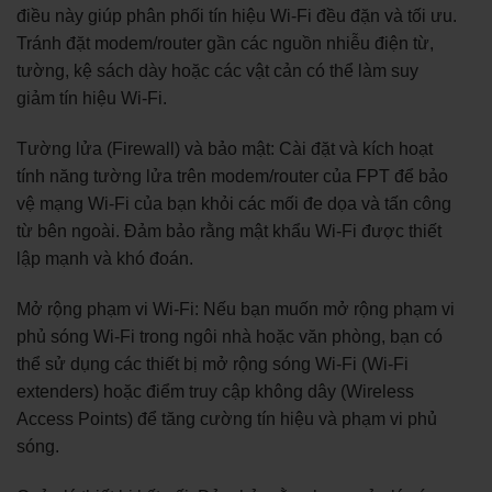
điều này giúp phân phối tín hiệu Wi-Fi đều đặn và tối ưu.
Tránh đặt modem/router gần các nguồn nhiễu điện từ,
tường, kệ sách dày hoặc các vật cản có thể làm suy
giảm tín hiệu Wi-Fi.
Tường lửa (Firewall) và bảo mật: Cài đặt và kích hoạt
tính năng tường lửa trên modem/router của FPT để bảo
vệ mạng Wi-Fi của bạn khỏi các mối đe dọa và tấn công
từ bên ngoài. Đảm bảo rằng mật khẩu Wi-Fi được thiết
lập mạnh và khó đoán.
Mở rộng phạm vi Wi-Fi: Nếu bạn muốn mở rộng phạm vi
phủ sóng Wi-Fi trong ngôi nhà hoặc văn phòng, bạn có
thể sử dụng các thiết bị mở rộng sóng Wi-Fi (Wi-Fi
extenders) hoặc điểm truy cập không dây (Wireless
Access Points) để tăng cường tín hiệu và phạm vi phủ
sóng.