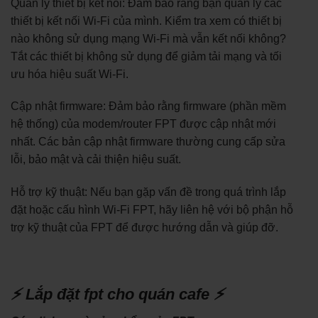
Quản lý thiết bị kết nối: Đảm bảo rằng bạn quản lý các
thiết bị kết nối Wi-Fi của mình. Kiểm tra xem có thiết bị
nào không sử dụng mạng Wi-Fi mà vẫn kết nối không?
Tắt các thiết bị không sử dụng để giảm tải mạng và tối
ưu hóa hiệu suất Wi-Fi.
Cập nhật firmware: Đảm bảo rằng firmware (phần mềm
hệ thống) của modem/router FPT được cập nhật mới
nhất. Các bản cập nhật firmware thường cung cấp sửa
lỗi, bảo mật và cải thiện hiệu suất.
Hỗ trợ kỹ thuật: Nếu bạn gặp vấn đề trong quá trình lắp
đặt hoặc cấu hình Wi-Fi FPT, hãy liên hệ với bộ phận hỗ
trợ kỹ thuật của FPT để được hướng dẫn và giúp đỡ.
⚡ Lắp đặt fpt cho quán cafe ⚡