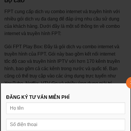
độ cao
FPT cung cấp dịch vụ combo internet và truyền hình với
nhiều gói dịch vụ đa dạng để đáp ứng nhu cầu sử dụng
của khách hàng. Dưới đây là một số thông tin về combo
internet và truyền hình FPT:
Gói FPT Play Box: Đây là gói dịch vụ combo internet và
truyền hình của FPT. Gói này bao gồm kết nối internet
tốc độ cao và truyền hình IPTV với hơn 170 kênh truyền
hình, bao gồm cả các kênh trong nước và quốc tế. Bạn
cũng có thể truy cập vào các ứng dụng trực tuyến như
YouTube, Netflix, VTV Go và nhiều ứng dụng giải trí
khác thông qua FPT Play Box.
ĐĂNG KÝ TƯ VẤN MIỄN PHÍ
Gói FPT Play Box Plus: Gói dịch vụ này cung cấp tốc độ
internet nhanh và truyền hình IPTV với hơn 170 kênh
truyền hình. Gói này bổ sung thêm các tính năng như ghi
lại chương trình, xem lại các chương trình đã phát sóng