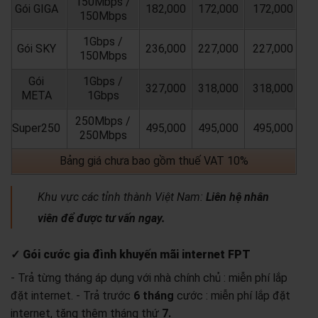
150Mbps /
Gói GIGA
182,000
172,000
172,000
150Mbps
1Gbps /
Gói SKY
236,000
227,000
227,000
150Mbps
Gói
1Gbps /
327,000
318,000
318,000
META
1Gbps
250Mbps /
Super250
495,000
495,000
495,000
250Mbps
Bảng giá chưa bao gồm thuế VAT 10%
Khu vực các tỉnh thành Việt Nam:
Liên hệ nhân
viên để được tư vấn ngay.
✓ Gói cước gia đình khuyến mãi internet FPT
- Trả từng tháng áp dụng với nhà chính chủ : miễn phí lắp
đặt internet.
- Trả trước
6 tháng
cước : miễn phí lắp đặt
internet, tặng thêm tháng thứ
7.