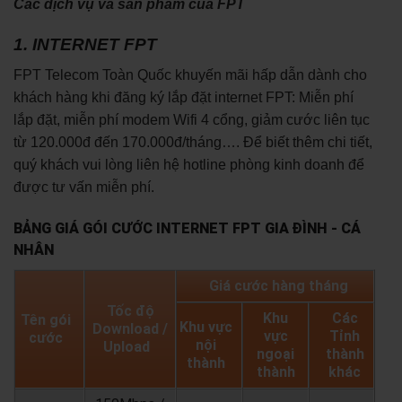
Các dịch vụ và sản phẩm của FPT
1. INTERNET FPT
FPT Telecom Toàn Quốc khuyến mãi hấp dẫn dành cho
khách hàng khi đăng ký lắp đặt internet FPT: Miễn phí
lắp đặt, miễn phí modem Wifi 4 cổng, giảm cước liên tục
từ 120.000đ đến 170.000đ/tháng…. Để biết thêm chi tiết,
quý khách vui lòng liên hệ hotline phòng kinh doanh để
được tư vấn miễn phí.
BẢNG GIÁ GÓI CƯỚC INTERNET FPT GIA ĐÌNH - CÁ
NHÂN
Giá cước hàng tháng
Tốc độ
Khu
Các
Tên gói
Khu vực
Download /
vực
Tỉnh
cước
nội
Upload
ngoại
thành
thành
thành
khác