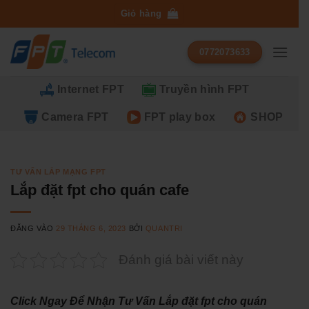
Bỏ
Giỏ hàng
qua
nội
0772073633
dung
Internet FPT
Truyền hình FPT
Camera FPT
FPT play box
SHOP
TƯ VẤN LẮP MẠNG FPT
Lắp đặt fpt cho quán cafe
ĐĂNG VÀO
29 THÁNG 6, 2023
BỞI
QUANTRI
Đánh giá bài viết này
Click Ngay Để Nhận Tư Vấn Lắp đặt fpt cho quán