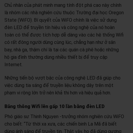
Chủ nhân của phát minh mang tính đột phá cao này chính
là nhóm các nhà nghiên cứu thuộc Trường đại học Oregon
State (WiFO). Bí quyết của WiFO chính là việc sử dụng
đèn LED để truyền tín hiệu và công nghệ của nó hoàn
toàn có thể được tích hợp dễ dàng vào các hệ thống Wifi
có rất đông người dùng cùng lúc, chẳng hạn như ở sân
bay, nhà ga, thậm chí là tại các quán cà phê hoặc những
hộ gia đình thường dùng nhiều thiết bị để truy cập
Internet.
Những tiến bộ vượt bậc của công nghệ LED đã giúp cho
việc dùng tia sáng để truyền liệu không dây trên một
phạm vi rộng lớn trở nên khả thi hơn và hiệu quả hơn.
Băng thông Wifi lên gấp 10 lần bằng đèn LED
Phó giáo sư Thinh Nguyen -trưởng nhóm nghiên cứu WiFO
cho biết: “Từ thời xa xưa, các chiến binh La Mã đã biết
dùng ánh sáng để truyền tin. Thật vậy, họ đã dùng gương