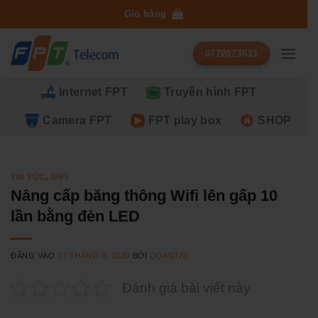
Bỏ
Giỏ hàng
qua
nội
0772073633
dung
Internet FPT
Truyền hình FPT
Camera FPT
FPT play box
SHOP
TIN TỨC
,
WIFI
Nâng cấp băng thông Wifi lên gấp 10
lần bằng đèn LED
ĐĂNG VÀO
17 THÁNG 8, 2020
BỞI
QUANTRI
Đánh giá bài viết này