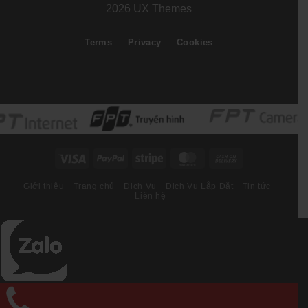
2026 UX Themes
Terms
Privacy
Cookies
Visa
PayPal
Stripe
MasterCard
Cash
On
Giới thiệu
Trang chủ
Dịch Vụ
Dịch Vụ Lắp Đặt
Tin tức
Delivery
Liên hệ