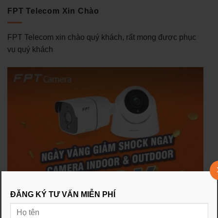
FPT Telecom Xin Chào
FPT Telecom xin chào quý khách, rất mong được phục
vụ quý khách
ĐĂNG KÝ TƯ VẤN MIỄN PHÍ