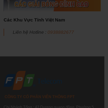
Các Khu Vực Tỉnh Việt Nam
Liên hệ Hotline :
0938882677
CÔNG TY CỔ PHẦN VIỄN THÔNG FPT
Chi Nhánh Tổng : 42 Dương quang đông, Phường 5,