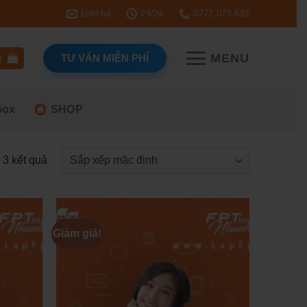
Liên hệ
24/24
0772 073 633
MENU
TƯ VẤN MIỄN PHÍ
g
box
SHOP
ả 3 kết quả
Giảm giá!
Add to
Add to
wishlist
wishlist