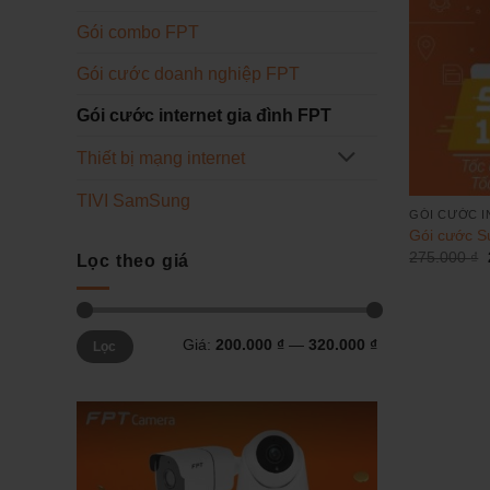
Gói combo FPT
Gói cước doanh nghiệp FPT
Gói cước internet gia đình FPT
Thiết bị mạng internet
TIVI SamSung
GÓI CƯỚC I
Gói cước S
275.000
₫
Lọc theo giá
Giá
Giá
Giá:
200.000 ₫
—
320.000 ₫
Lọc
tối
tối
thiểu
đa