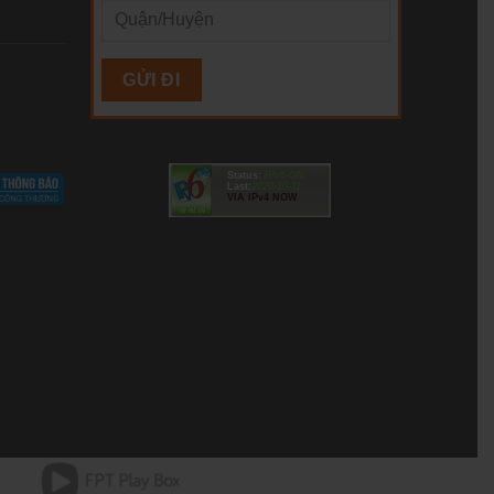
Status:
IPv6-ON
Last:
2020-10-11
VIA IPv4 NOW