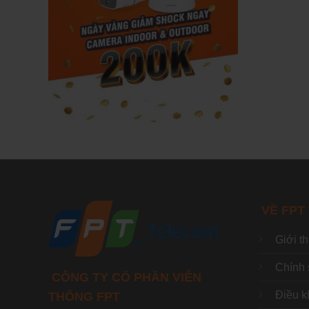
VỀ FPT
Giới t
Chính 
CÔNG TY CỔ PHẦN VIỄN
Điều k
THÔNG FPT