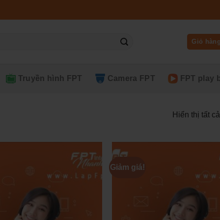
Giỏ hàn
Truyền hình FPT
Camera FPT
FPT play 
Hiển thị tất c
Giảm giá!
Add to
wishlist