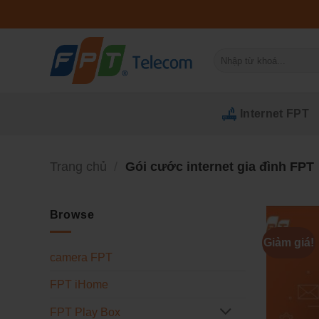
Bỏ
qua
nội
Tìm
dung
kiếm:
Internet FPT
Trang chủ
/
Gói cước internet gia đình FPT
Browse
Giảm giá!
camera FPT
FPT iHome
FPT Play Box