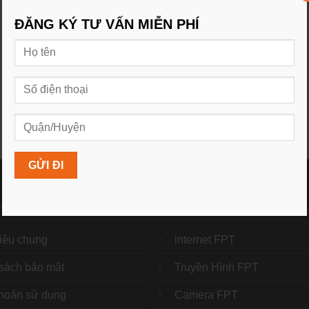
ĐĂNG KÝ TƯ VẤN MIỄN PHÍ
 TELECOM
DỊCH VỤ CỦA FPT TEL
hiệu chung
internet FPT
sách bảo mật
Truyền Hình FPT
hoản sử dụng
Camera FPT