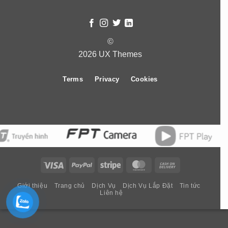
©
2026 UX Themes
Terms
Privacy
Cookies
Visa
PayPal
Stripe
MasterCard
Cash
On
Giới thiệu
Trang chủ
Dịch Vụ
Dịch Vụ Lắp Đặt
Tin tức
Delivery
Liên hệ