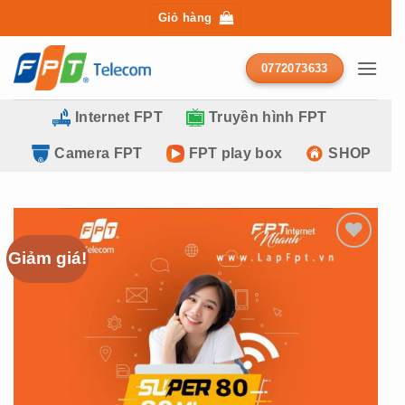
Bỏ
Giỏ hàng
qua
nội
0772073633
dung
Internet FPT
Truyền hình FPT
Camera FPT
FPT play box
SHOP
Giảm giá!
Add to
wishlist