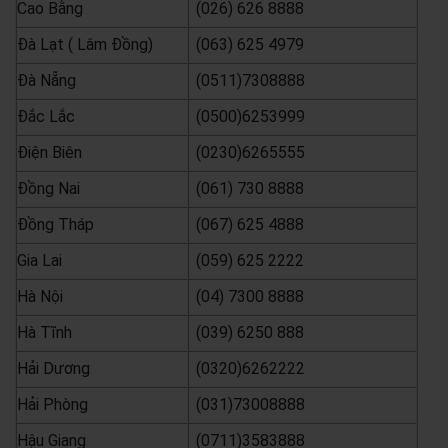
Cao Bằng
(026) 626 8888
Đà Lạt ( Lâm Đồng)
(063) 625 4979
Đà Nẵng
(0511)7308888
Đắc Lắc
(0500)6253999
Điện Biên
(0230)6265555
Đồng Nai
(061) 730 8888
Đồng Tháp
(067) 625 4888
Gia Lai
(059) 625 2222
Hà Nội
(04) 7300 8888
Hà Tĩnh
(039) 6250 888
Hải Dương
(0320)6262222
Hải Phòng
(031)73008888
Hậu Giang
(0711)3583888