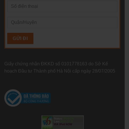
Giấy chứng nhận ĐKKD số 0101778163 do Sở Kế
hoạch Đầu tư Thành phố Hà Nội cấp ngày 28/07/2005
Status:
IPv6-ON
Last:
2020-10-11
VIA IPv4 NOW