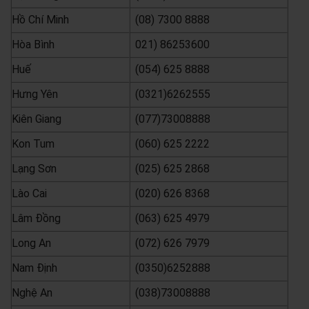
Hồ Chí Minh
(08) 7300 8888
Hòa Bình
021) 86253600
Huế
(054) 625 8888
Hưng Yên
(0321)6262555
Kiên Giang
(077)73008888
Kon Tum
(060) 625 2222
Lạng Sơn
(025) 625 2868
Lào Cai
(020) 626 8368
Lâm Đồng
(063) 625 4979
Long An
(072) 626 7979
Nam Định
(0350)6252888
Nghệ An
(038)73008888