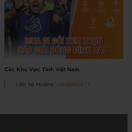
Các Khu Vực Tỉnh Việt Nam
Liên hệ Hotline :
0938882677