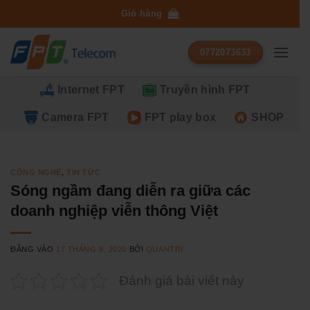
Bỏ
Giỏ hàng
qua
nội
0772073633
dung
Internet FPT
Truyền hình FPT
Camera FPT
FPT play box
SHOP
CÔNG NGHỆ
,
TIN TỨC
Sóng ngầm đang diễn ra giữa các
doanh nghiệp viễn thông Việt
ĐĂNG VÀO
17 THÁNG 8, 2020
BỞI
QUANTRI
Đánh giá bài viết này