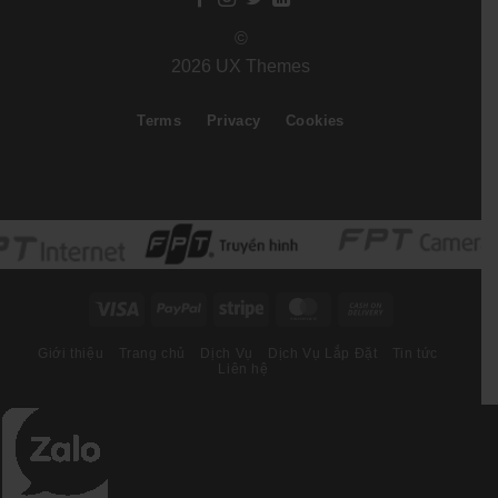
©
2026 UX Themes
Terms
Privacy
Cookies
Visa
PayPal
Stripe
MasterCard
Cash
On
Giới thiệu
Trang chủ
Dịch Vụ
Dịch Vụ Lắp Đặt
Tin tức
Delivery
Liên hệ