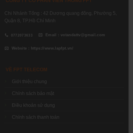
CÔNG TY CỔ PHẦN VIỄN THÔNG FPT
Chi Nhánh Tổng : 42 Dương quang đông, Phường 5,
Quận 8, TP.Hồ Chí Minh
Email : votandattv@gmail.com
0772073633
Website : https://www.lapfpt.vn/
VỀ FPT TELECOM
Giới thiệu chung
Chính sách bảo mật
Điều khoản sử dụng
Chính sách thanh toán