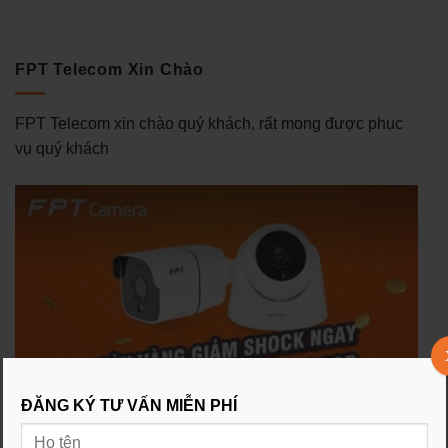
FPT Telecom Xin Chào
FPT Telecom xin chào quý khách, rất mong được phục
vụ quý khách
ĐĂNG KÝ TƯ VẤN MIỄN PHÍ