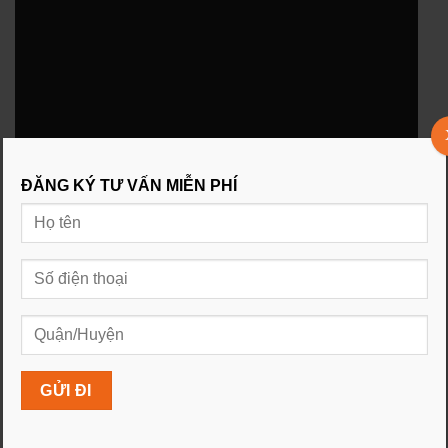
ĐĂNG KÝ TƯ VẤN MIỄN PHÍ
3. Tôi muốn kiểm tra tốc độ gói cước mạng internet
FPT thực tế đang sử dụng ở đâu?
Kiểm tra trực tiếp tại thiết bị(modem wifi) bằng cách
vào trình duyệt(chrome, firefox, safari,…) gõ địa chỉ IP
192.168.1.1
. Username + Password là
admin
. Lick
xem mục
Status.
Dòng hiện thị tốc độ là
downstream