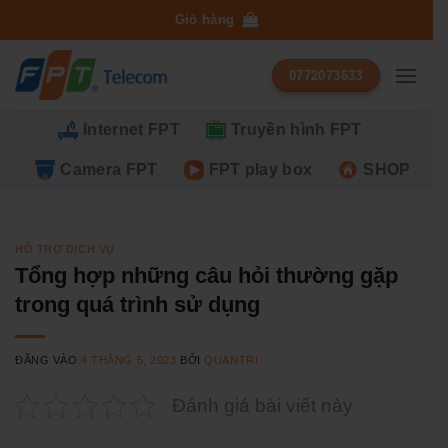
Bỏ
Giỏ hàng
qua
nội
0772073633
dung
Internet FPT
Truyền hình FPT
Camera FPT
FPT play box
SHOP
HỖ TRỢ DỊCH VỤ
Tổng hợp những câu hỏi thường gặp
trong quá trình sử dụng
ĐĂNG VÀO
4 THÁNG 5, 2023
BỞI
QUANTRI
Đánh giá bài viết này