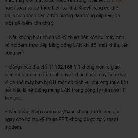
Việc thay đổi mật khẩu hoặc tên sóng internet
Wifi Fpt
hoàn toàn tự có thực hiện tại nhà. Khách hàng có thể
thực hiện theo các bước hướng dẫn trong clip sau, có
một số điểm cần chú ý:
– Nếu không biết nhiều về kỹ thuật nên kết nối máy tính
và modem trực tiếp bằng cổng LAN khi đổi mật khẩu, tên
sóng wifi.
– Đăng nhập địa chỉ IP
192.168.1.1
không hiện ra giao
diện modem nên đổi trình duyệt khác hoặc máy tính khác
vì có thể máy bạn bị Off một số dịch vụ, phương thức kết
nối. Nếu là hệ thống mạng LAN trong công ty nên nhờ IT
làm giúp.
– Nếu đăng nhập username/pass không được nên gọi
ngay cho hỗ trợ kỹ thuật FPT, không được tự ý reset
modem.