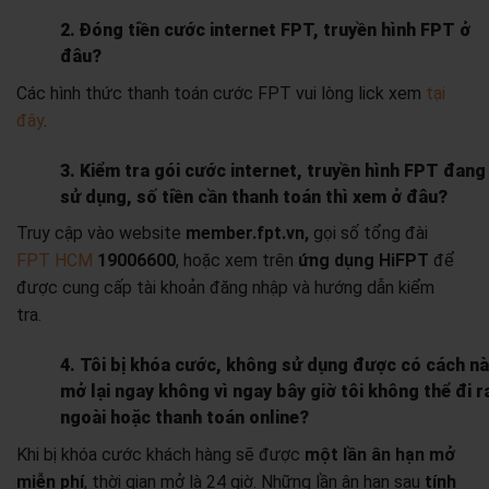
2. Đóng tiền cước internet FPT, truyền hình FPT ở
đâu?
Các hình thức thanh toán cước FPT vui lòng lick xem
tại
đây
.
3. Kiểm tra gói cước internet, truyền hình FPT đang
sử dụng, số tiền cần thanh toán thì xem ở đâu?
Truy cập vào website
member.fpt.vn,
gọi số tổng đài
FPT HCM
19006600
, hoặc xem trên
ứng dụng HiFPT
để
được cung cấp tài khoản đăng nhập và hướng dẫn kiểm
tra.
4. Tôi bị khóa cước, không sử dụng được có cách n
mở lại ngay không vì ngay bây giờ tôi không thể đi r
ngoài hoặc thanh toán online?
Khi bị khóa cước khách hàng sẽ được
một lần ân hạn mở
miễn phí
, thời gian mở là 24 giờ. Những lần ân hạn sau
tính