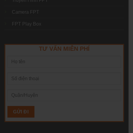
Truyền Hình FPT
Camera FPT
FPT Play Box
TƯ VẤN MIỄN PHÍ