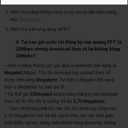
và
upstream
.
Kiểm tra bằng những công cụ uy tín có sẵn trên mạng
như
Speedtest
Kiểm tra trên ứng dụng HiFPT
4. Tại sao gói cước tôi đăng ký cáp quang FPT là
22Mbps nhưng download thực tế lại không bằng
22Mpbs?
– Đơn vị băng thông các gói dịch vụ internet dân dụng là
Megabit
(Mbps). Tốc độ dowload hay upload thực tế
được tính bằng
Megabyte
. Từ đơn vị
Megabit
đổi sang
đơn vị
Megabyte
ta chia cho 8.
– Cụ thể gói
22Megabit
khách hàng đăng ký khi dowload
thực tế thì tốc độ lý tưởng tối đa
2,75 Megabyte.
– Thực tế không phải lúc nào tốc độ down/up cũng max
2,75 Megabyte như đã đề cập ở trên, tùy vào thời gian,
thời điểm, server, trang web khách hàng down/up, thông