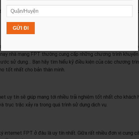
ề thiết bị đầu cuối xem sử dụng hiệu gì và chúng có đảm bảo đượ
net FPT bạn hãy tìm hiểu và lựa chọn giá cước của dịch vụ sao c
iện nay nhà mạng FPT thường cung cấp những chương trình khuyến
ước sử dụng… Bạn hãy tìm hiểu kỹ điều kiện của các chương trì
o tốt nhất cho bản thân mình.
et uy tín sẽ giúp mang tới nhiều trải nghiệm tốt nhất cho khách 
 trục trặc xảy ra trong quá trình sử dụng dịch vụ.
 internet FPT ở đâu là uy tín nhất. Giữa rất nhiều đơn vị cung c