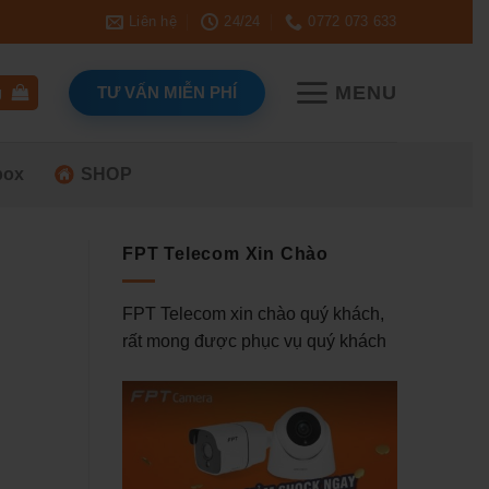
Liên hệ
24/24
0772 073 633
MENU
TƯ VẤN MIỄN PHÍ
g
box
SHOP
FPT Telecom Xin Chào
FPT Telecom xin chào quý khách,
rất mong được phục vụ quý khách