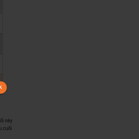
X
ối này
u cuối