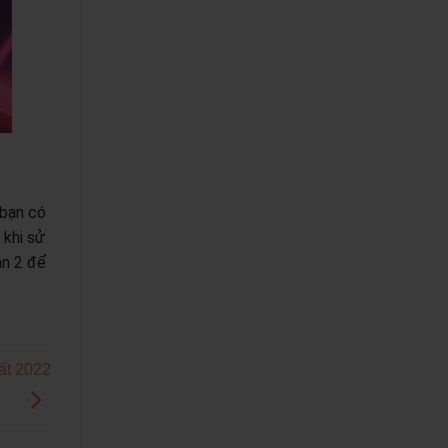
 bạn có
 khi sử
ận 2 để
ất 2022