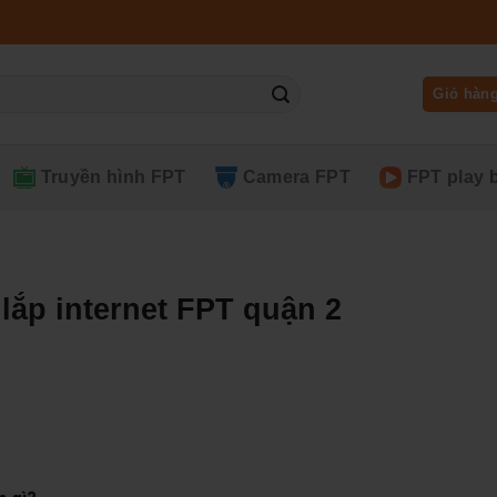
Giỏ hàn
Truyền hình FPT
Camera FPT
FPT play 
lắp internet FPT quận 2