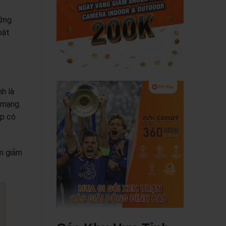
hững
bật
nh là
 mạng.
ệp có
àm giảm