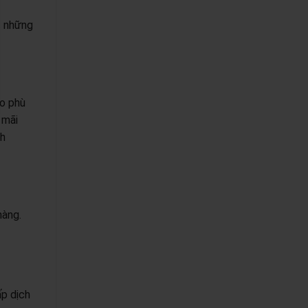
c những
ho phù
 mãi
nh
hàng.
ấp dịch