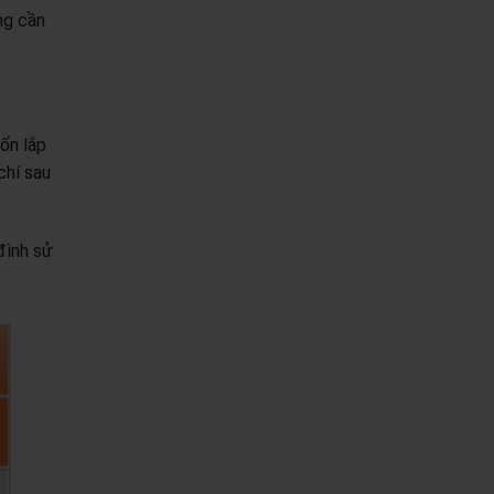
ng cần
ốn lắp
chí sau
đình sử