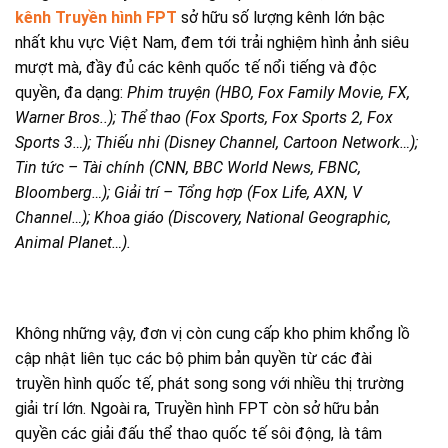
kênh Truyền hình FPT
sở hữu số lượng kênh lớn bậc
nhất khu vực Việt Nam, đem tới trải nghiệm hình ảnh siêu
mượt mà, đầy đủ các kênh quốc tế nổi tiếng và độc
quyền, đa dạng:
Phim truyện (HBO, Fox Family Movie, FX,
Warner Bros..); Thể thao (Fox Sports, Fox Sports 2, Fox
Sports 3…); Thiếu nhi (Disney Channel, Cartoon Network…);
Tin tức – Tài chính (CNN, BBC World News, FBNC,
Bloomberg…); Giải trí – Tổng hợp (Fox Life, AXN, V
Channel…); Khoa giáo (Discovery, National Geographic,
Animal Planet…).
Không những vậy, đơn vị còn cung cấp kho phim khổng lồ
cập nhật liên tục các bộ phim bản quyền từ các đài
truyền hình quốc tế, phát song song với nhiều thị trường
giải trí lớn. Ngoài ra, Truyền hình FPT còn sở hữu bản
quyền các giải đấu thể thao quốc tế sôi động, là tâm