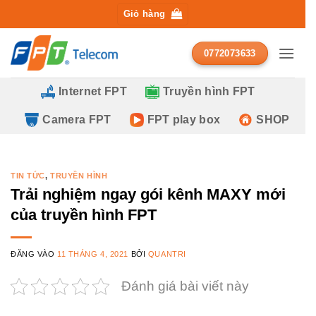
Bỏ
Giỏ hàng
qua
ĐĂNG KÝ TƯ VẤN MIỄN PHÍ
nội
0772073633
dung
Internet FPT
Truyền hình FPT
Camera FPT
FPT play box
SHOP
TIN TỨC
,
TRUYỀN HÌNH
Trải nghiệm ngay gói kênh MAXY mới
của truyền hình FPT
ĐĂNG VÀO
11 THÁNG 4, 2021
BỞI
QUANTRI
Đánh giá bài viết này