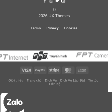
©
2026 UX Themes
Terms
Privacy
Cookies
Visa
PayPal
Stripe
MasterCard
Cash
On
Giới thiệu
Trang chủ
Dịch Vụ
Dịch Vụ Lắp Đặt
Tin tức
Delivery
Liên hệ