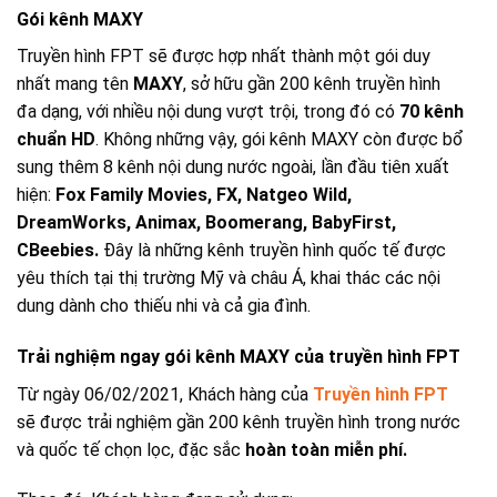
Gói kênh MAXY
Truyền hình FPT sẽ được hợp nhất thành một gói duy
nhất mang tên
MAXY
, sở hữu gần 200 kênh truyền hình
đa dạng, với nhiều nội dung vượt trội, trong đó có
70 kênh
chuẩn HD
. Không những vậy, gói kênh MAXY còn được bổ
sung thêm 8 kênh nội dung nước ngoài, lần đầu tiên xuất
hiện:
Fox Family Movies, FX, Natgeo Wild,
DreamWorks, Animax, Boomerang, BabyFirst,
CBeebies.
Đây là những kênh truyền hình quốc tế được
yêu thích tại thị trường Mỹ và châu Á, khai thác các nội
dung dành cho thiếu nhi và cả gia đình.
Trải nghiệm ngay gói kênh MAXY của truyền hình FPT
Từ ngày 06/02/2021, Khách hàng của
Truyền hình FPT
sẽ được trải nghiệm gần 200 kênh truyền hình trong nước
và quốc tế chọn lọc, đặc sắc
hoàn toàn miễn phí.