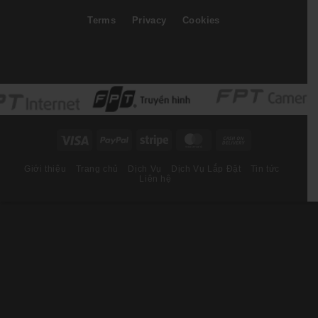
Terms
Privacy
Cookies
Visa
PayPal
Stripe
MasterCard
Cash
On
Giới thiệu
Trang chủ
Dịch Vụ
Dịch Vụ Lắp Đặt
Tin tức
Delivery
Liên hệ