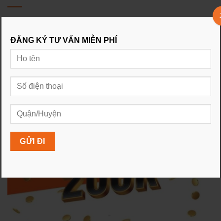
FPT Telecom xin chào quý khách, rất mong được phục
vụ quý khách
ĐĂNG KÝ TƯ VẤN MIỄN PHÍ