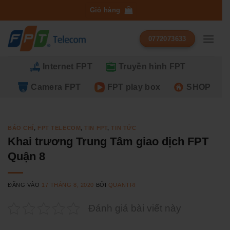
Bỏ
Giỏ hàng
qua
nội
0772073633
dung
Internet FPT
Truyền hình FPT
Camera FPT
FPT play box
SHOP
BÁO CHÍ
,
FPT TELECOM
,
TIN FPT
,
TIN TỨC
Khai trương Trung Tâm giao dịch FPT
Quận 8
ĐĂNG VÀO
17 THÁNG 8, 2020
BỞI
QUANTRI
Đánh giá bài viết này