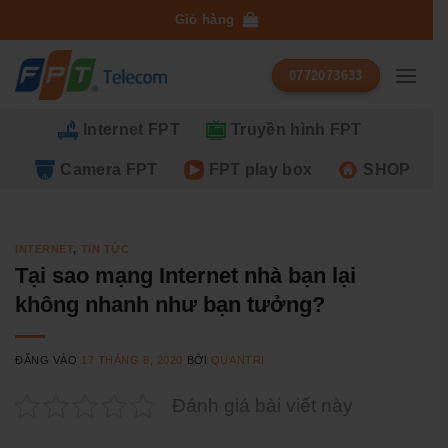
Bỏ
Giỏ hàng
qua
nội
0772073633
dung
Internet FPT
Truyền hình FPT
Camera FPT
FPT play box
SHOP
INTERNET
,
TIN TỨC
Tại sao mạng Internet nhà bạn lại
không nhanh như bạn tưởng?
ĐĂNG VÀO
17 THÁNG 8, 2020
BỞI
QUANTRI
Đánh giá bài viết này