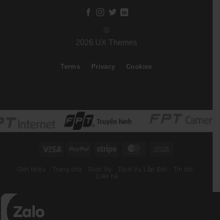
©
2026 UX Themes
Terms
Privacy
Cookies
Visa
PayPal
Stripe
MasterCard
Cash
On
Giới thiệu
Trang chủ
Dịch Vụ
Dịch Vụ Lắp Đặt
Tin tức
Delivery
Liên hệ