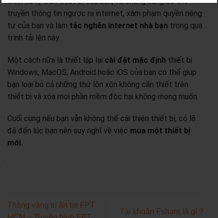
trình xử lý trên thiết bị của bạn, và chúng cũng có thể
truyền thông tin ngược ra internet, xâm phạm quyền riêng
tư của bạn và làm
tắc nghẽn internet nhà bạn
trong quá
trình tải lên này.
Một cách nữa là thiết lập lại
cài đặt mặc định
thiết bị
Windows, MacOS, Android hoặc iOS của bạn có thể giúp
bạn loại bỏ cả những thứ lộn xộn không cần thiết trên
thiết bị và xóa mọi phần mềm độc hại không mong muốn.
Cuối cùng nếu bạn vẫn không thể cái thiện thiết bị, có lẽ
đã đến lúc bạn nên suy nghĩ về việc
mua một thiết bị
mới.
.
Tháng vàng tri ân tại FPT
Tài khoản Fshare là gì ?
HCM – Truyền hình FPT