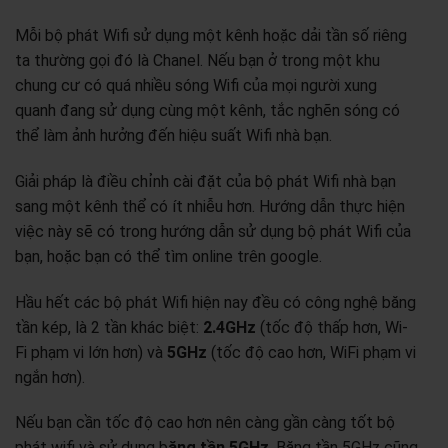
Mỗi bộ phát Wifi sử dụng một kênh hoặc dải tần số riêng
ta thường gọi đó là Chanel. Nếu bạn ở trong một khu
chung cư có quá nhiều sóng Wifi của mọi người xung
quanh đang sử dụng cùng một kênh, tắc nghẽn sóng có
thể làm ảnh hưởng đến hiệu suất Wifi nhà bạn.
Giải pháp là điều chỉnh cài đặt của bộ phát Wifi nhà bạn
sang một kênh thể có ít nhiễu hơn. Hướng dẫn thực hiện
việc này sẽ có trong hướng dẫn sử dụng bộ phát Wifi của
bạn, hoặc bạn có thể tìm online trên google.
Hầu hết các bộ phát Wifi hiện nay đều có công nghệ băng
tần kép, là 2 tần khác biệt:
2.4GHz
(tốc độ thấp hơn, Wi-
Fi phạm vi lớn hơn) và
5GHz
(tốc độ cao hơn, WiFi phạm vi
ngắn hơn).
Nếu bạn cần tốc độ cao hơn nên càng gần càng tốt bộ
phát wifi và sử dụng b
ăng tần 5GHz
. Băng tần 5GHz cũng