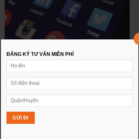
ĐĂNG KÝ TƯ VẤN MIỄN PHÍ
Ngoài ra khả năng còn do phần mềm độc hại.
Nếu bạn thấy internet chậm trên một điện thoại hoặc
máy tính xách tay cụ thể, tôi khuyên bạn nên chạy quét
virus kỹ lưỡng và có thể gỡ cài đặt một số
ứng dụng
,
chương trình
và
tiện ích mở rộng trình duyệt
mà bạn
không sử dụng thường xuyên. Chúng có thể làm chậm quá