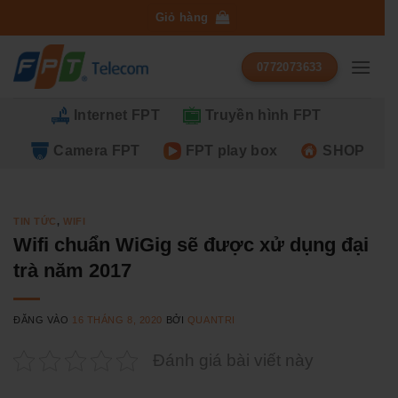
Bỏ
Giỏ hàng
qua
nội
0772073633
dung
Internet FPT
Truyền hình FPT
Camera FPT
FPT play box
SHOP
TIN TỨC
,
WIFI
Wifi chuẩn WiGig sẽ được xử dụng đại
trà năm 2017
ĐĂNG VÀO
16 THÁNG 8, 2020
BỞI
QUANTRI
Đánh giá bài viết này