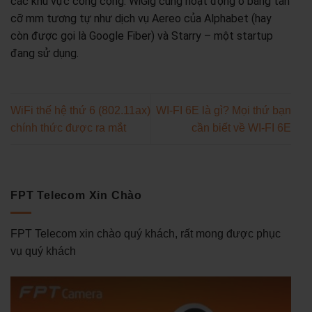
các khu vực công cộng. WiGig cũng hoạt động ở băng tần
cỡ mm tương tự như dịch vụ Aereo của Alphabet (hay
còn được gọi là Google Fiber) và Starry – một startup
đang sử dụng.
WiFi thế hệ thứ 6 (802.11ax)
WI-FI 6E là gì? Mọi thứ bạn
chính thức được ra mắt
cần biết về WI-FI 6E
FPT Telecom Xin Chào
FPT Telecom xin chào quý khách, rất mong được phục
vụ quý khách