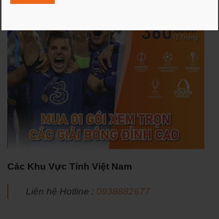
Các Khu Vực Tỉnh Việt Nam
Liên hệ Hotline :
0938882677