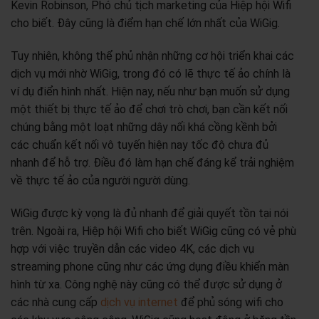
Kevin Robinson, Phó chủ tịch marketing của Hiệp hội Wifi
cho biết. Đây cũng là điểm hạn chế lớn nhất của WiGig.
Tuy nhiên, không thể phủ nhận những cơ hội triển khai các
dịch vụ mới nhờ WiGig, trong đó có lẽ thực tế ảo chính là
ví dụ điển hình nhất. Hiện nay, nếu như bạn muốn sử dụng
một thiết bị thực tế ảo để chơi trò chơi, bạn cần kết nối
chúng bằng một loạt những dây nối khá cồng kềnh bởi
các chuẩn kết nối vô tuyến hiện nay tốc độ chưa đủ
nhanh để hỗ trợ. Điều đó làm hạn chế đáng kể trải nghiệm
về thực tế ảo của người người dùng.
WiGig được kỳ vọng là đủ nhanh để giải quyết tồn tại nói
trên. Ngoài ra, Hiệp hội Wifi cho biết WiGig cũng có vẻ phù
hợp với việc truyền dẫn các video 4K, các dịch vụ
streaming phone cũng như các ứng dụng điều khiển màn
hình từ xa. Công nghệ này cũng có thể được sử dụng ở
các nhà cung cấp
dịch vụ
internet
để phủ sóng wifi cho